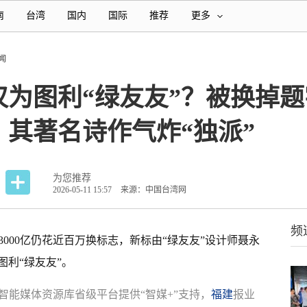
南
台湾
国内
国际
推荐
更多
闻
仅为图利“绿友友”？被换掉
，其著名诗作气炸“独派”
为您推荐
2026-05-11 15:57
来源：中国台湾网
频
000亿仍花近百万换标志，新标由“绿友友”设计师聂永
利“绿友友”。
智能媒体资源库省级平台提供“智媒+”支持，
福建
报业