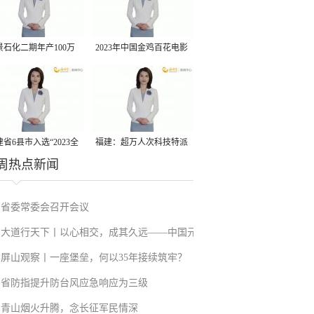
景石化二期年产100万
2023年中国金鸡百花电影
丙烷脱氢项目建成中交
节有福电影巡展31日启动
省6县市入选“2023全
福建：超万人次科技特派
周热点新闻
县域发展潜力百强县”
员一线开展服务
省委常委会召开会议
大道行天下丨以心相交，成其久远——中国元
屏山观察丨一座堡垒，何以35年接续筑牢？
首外交的世界情怀与大国气派
省防指提升防台风应急响应为三级
青山烟火升腾，念长征军民情深