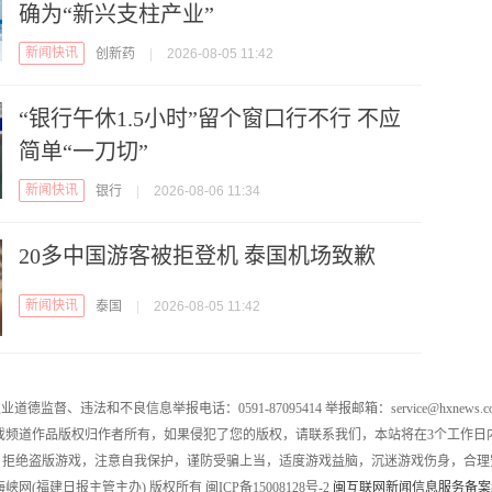
确为“新兴支柱产业”
新闻快讯
创新药
|
2026-08-05 11:42
“银行午休1.5小时”留个窗口行不行 不应
简单“一刀切”
新闻快讯
银行
|
2026-08-06 11:34
20多中国游客被拒登机 泰国机场致歉
新闻快讯
泰国
|
2026-08-05 11:42
业道德监督、违法和不良信息举报电话：0591-87095414 举报邮箱：service@hxnews.c
戏频道作品版权归作者所有，如果侵犯了您的版权，请联系我们，本站将在3个工作日
，拒绝盗版游戏，注意自我保护，谨防受骗上当，适度游戏益脑，沉迷游戏伤身，合理
016 海峡网(福建日报主管主办) 版权所有 闽ICP备15008128号-2
闽互联网新闻信息服务备案编号