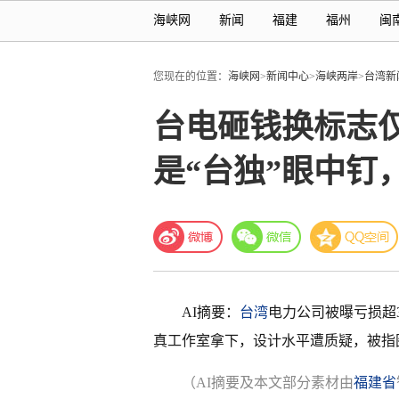
海峡网
新闻
福建
福州
闽
您现在的位置：
海峡网
>
新闻中心
>
海峡两岸
>
台湾新
台电砸钱换标志
是“台独”眼中钉
AI摘要：
台湾
电力公司被曝亏损超3
真工作室拿下，设计水平遭质疑，被指图
（AI摘要及本文部分素材由
福建省