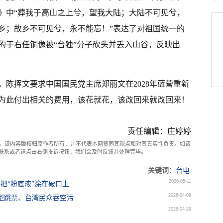
》中“葬我于高山之上兮，望我大陆；大陆不可见兮，
乡；故乡不可见兮，永不能忘！”表达了对祖国统一的
立的于右任铜像被“台独”分子砍头并丢入山谷，反映出
陈挥文要求中国国民党主席郑丽文在2028年蓝营重新
为此付出相关的费用，该花就花，该改回来就改回来！
责任编辑：庄婷婷
。该内容版权归原作者所有，并不代表本网赞同其观点和对其真实性负责。如该
com联系或者请点击右侧投诉按钮，我们会及时反馈并处理完毕。
关键词：
台电
2026-05-11
把“粉底液”涂在破口上
2026-04-09
型跳票、台湾民众吞空污
2025-04-29