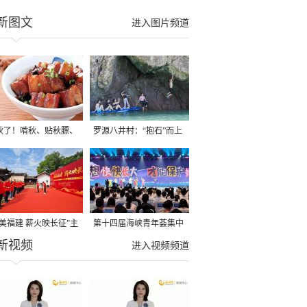
新图文
进入图片频道
秋了！啃秋、贴秋膘、
罗源八井村：“抱石”而上
秋，福建人这样过才够
→
寻美福建 薪火映长征”主
第十四届海峡青年荟集中
新视频
活动在龙岩长汀启动
阶段活动在福州举行
进入视频频道