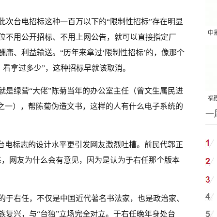
此次台电招标这种一百万以下的“限制性招标”存在明显
中
位不用公开招标、不用上网公告，就可以直接指定厂
吨
庸、利益输送。“历年来拿过‘限制性招标’的，像那个
）看拿过多少”，这种招标早就该取消。
就是绿营“大佬”陈菊当年的办公室主任（曾文生属民进
福建
僚之一），帮陈菊伪造文书，这样的人有什么电子系统的
一
国
次台电标志的设计水平更引发网友激烈吐槽。前民代郭正
亮，网友为什么会有意见，因为是认为于右任那个版本
西的于右任，不仅是中国近代著名书法家，也是政治家、
族复兴，与“台独”立场完全对立。于右任晚年身处台