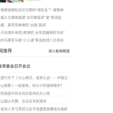
2026-05-11
台电砸钱换标志仅为图利“绿友友”？被换掉
斯威士兰媒体报道“台巨额投资”是“假消息
台媒：美军受挫堵死“台独”路径
急于向海外采购5款弹药 台军武器弹药为何“
福州马尾至马祖“小三通”客运航线11日双向
闻推荐
进入新闻频道
委常委会召开会议
大道行天下丨以心相交，成其久远——中国元
屏山观察丨一座堡垒，何以35年接续筑牢？
省防指提升防台风应急响应为三级
青山烟火升腾，念长征军民情深
全省深入学习贯彻习近平党建思想赓续实施新