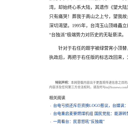
湾，却始终心系大陆，其遗作《望大陆
只有痛哭！葬我于高山之上兮，望我故
深切渴望。1995年，台湾玉山顶峰矗
“台独派”极端势力对历史的无耻亵渎。
针对于右任的题字被绿营宵小顶替，
执政后，再把于右任版的标志改回来，
特别声明：
本网登载内容出于更直观传递信息之目的
内容涉及任何第三方合法权利，请及时与ts@hxnews.
相关阅读
台电亏损还斥巨资换LOGO惹议，台媒讽：
台电重启麦寮燃煤机组 国民党批：能源转
一周看台：民意怒吼“反独裁”