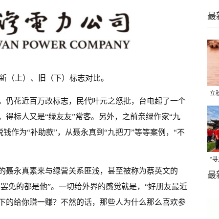
最
新（上）、旧（下）标志对比。
立
下，仍花近百万改标志，民代叶元之怒批，台电起了一个
晒
，得标人又是“绿友友”常客。另外，之前亲绿作家“九
味
税钱作为“补助款”，从聂永真到“九把刀”等等案例，“不
“
的聂永真素来与绿营关系匪浅，甚至被称为蔡英文的
最
题
大罢免的都是他”。一切给外界的感觉就是，“好朋友最近
下的给你赚一赚？不然的话，那些人为什么那么喜欢参