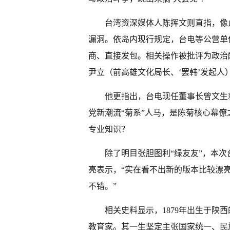
台湾资深媒体人陈挥文则直指，像
漏洞。依岛内现行规定，台电等公营单
商、直接发包。相关操作被批评为政治酬
尹立（前高雄文化局长、‘罢韩’发起人
他更指出，台电现任董事长曾文生
党新潮流“菊系”人马，是陈菊核心幕
专业知识？
除了明目张胆图利“绿友友”，本
亮表示，“实在看不出新的版本比较漂
不错。”
相关史料显示，1879年出生于陕
教育家。其一生坚定主张国家统一、民