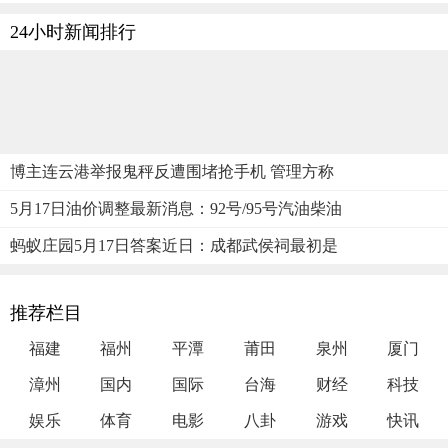
24小时新闻排行
博主连云港举报鬼秤反遭围堵抢手机 管理方称
5月17日油价调整最新消息：92号/95号汽油柴油
蚂蚁庄园5月17日答案近日：成都武侯祠最初是
推荐栏目
福建
福州
平潭
莆田
泉州
厦门
漳州
国内
国际
台海
财经
科技
娱乐
体育
电影
八卦
游戏
快讯