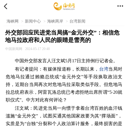


海峡网
>
新闻中心
>
海峡两岸
>
台湾新闻
外交部回应民进党当局搞“金元外交”：相信危
地马拉政府和人民的眼睛是雪亮的
中国新闻网
2024-05-17 20:48
中国外交部发言人汪文斌5月17日主持例行记者会。
有记者提问：有媒体报道称，长期以来，
台湾
当局对
危地马拉通过贿赂总统或“金元外交”等手段换取政治支
持，近期台当局再次对危地马拉采取类似手段。但危地马
拉总统府表示，阿雷瓦洛总统已考虑拒绝出席所谓“5·20就
职仪式”。中方对此有何评论？
汪文斌：民进党当局一向惯于拿着台湾百姓的血汗钱
滥施“金元外交”，试图买通其他国家政要为其“撑场面”，
实质是为“台独”分裂和个人政治算计服务，最终损害的是