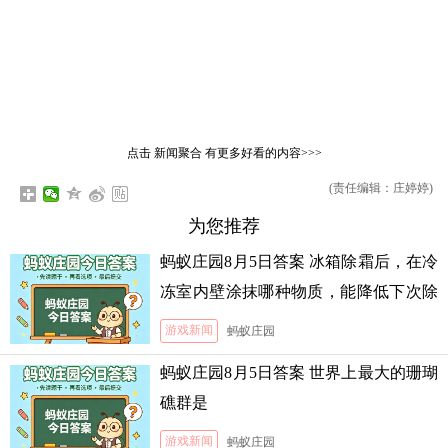
点击
新闻聚合
有更多好看的内容>>>
(责任编辑：庄婷婷)
为您推荐
蚂蚁庄园8月5日答案 冰箱除霜后，在冷
冻室内壁涂抹哪种物质，能降低下次除
霜的难度
游戏新闻
蚂蚁庄园
蚂蚁庄园8月5日答案 世界上最大的珊瑚
礁群是
游戏新闻
蚂蚁庄园