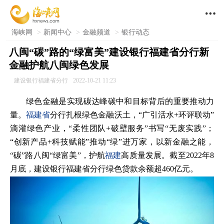

海峡网
>
新闻中心
>
金融频道
>
银行动态
八闽“碳”路的“绿富美”建设银行福建省分行新
金融护航八闽绿色发展
建设银行福建省分行
2022-10-21 11:23
绿色金融是实现碳达峰碳中和目标背后的重要推动力
量。
福建省
分行扎根绿色金融沃土，“广引活水+环评联动”
滴灌绿色产业，“柔性团队+破壁服务”书写“无废实践”；
“创新产品+科技赋能”推动“绿”进万家，以新金融之能，
“碳”路八闽“绿富美”，护航
福建
高质量发展。截至2022年8
月底，建设银行福建省分行绿色贷款余额超460亿元。