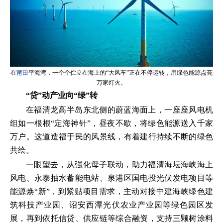
在
莆田
平海湾，一个个伫立在海上的“大风车”正在不停运转，用绿色能源点亮
万家灯火。
“贷”动产业向“绿”转
在福清龙高半岛东北侧的蔚蓝海面上，一座座风电机
组如一根根“定海神针”，昼夜不歇，将绿色能源送入千家
万户。这道造福于民的风景线，有着建行持续不断的绿色
共绘。
一眼望去，从强化母子联动，助力福清海坛海峡海上
风电、永泰抽水蓄能电站、泉港区国电投光伏发电项目等
能源焕“新”，到紧贴项目需求，主动对接中建海峡绿色建
筑科技产业园、诏安西潭光伏农业产业园等绿色园区发
展，再到依托信贷、供应链等综合融资，支持三颗树涂料