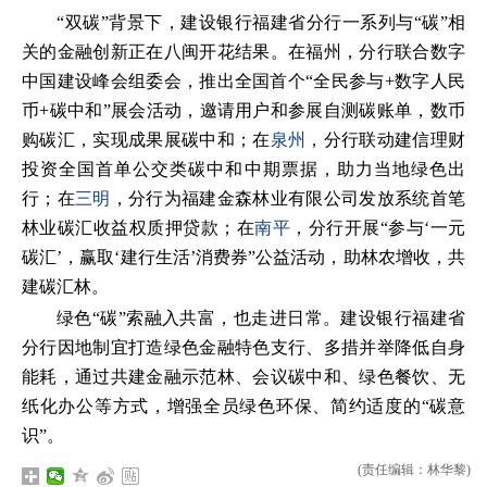
“双碳”背景下，建设银行福建省分行一系列与“碳”相
关的金融创新正在八闽开花结果。在福州，分行联合数字
中国建设峰会组委会，推出全国首个“全民参与+数字人民
币+碳中和”展会活动，邀请用户和参展自测碳账单，数币
购碳汇，实现成果展碳中和；在
泉州
，分行联动建信理财
投资全国首单公交类碳中和中期票据，助力当地绿色出
行；在
三明
，分行为福建金森林业有限公司发放系统首笔
林业碳汇收益权质押贷款；在
南平
，分行开展“参与‘一元
碳汇’，赢取‘建行生活’消费券”公益活动，助林农增收，共
建碳汇林。
绿色“碳”索融入共富，也走进日常。建设银行福建省
分行因地制宜打造绿色金融特色支行、多措并举降低自身
能耗，通过共建金融示范林、会议碳中和、绿色餐饮、无
纸化办公等方式，增强全员绿色环保、简约适度的“碳意
识”。
(责任编辑：林华黎)