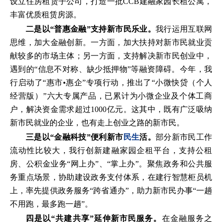
设立住房租赁子公司，打造一批CCB建融家园长租公寓，
丰富优质租赁房源。
二是以
“普惠金融”支持新市民乐业。
我行运用互联网
思维，加大金融创新。一方面，加大扶持对新市民就业贡
献较多的市场主体；另一方面，支持解决新市民创业中，
遇到的
“信息不对称、缺少抵押物”等融资障碍。今年，我
行启动了“惠市
•
惠企
”专项行动，推出了“小微快贷（个人
经营版）”六大专属产品，已累计为
小微企业及个体工商
户，解决资金需求超过
1000亿元。这其中，既有广泛吸纳
新市民就业的企业，也有走上创业之路的新市民。
三是以
“金融科技”便利新市
民生
活。
部分新市民工作
流动性比较大，我行创新建融家园企租平台，支持公租
房、公积金业务
“网上办”、“掌上办”。聚焦政务和公共服
务重点场景，协助建设政务支付体系，在建行智慧柜员机
上，率先提供政务服务“跨省通办”，助力新市民办事“一趟
不用跑，最多跑一趟”。
四是以
“共建共享”延伸新市民服务。
在金融服务之