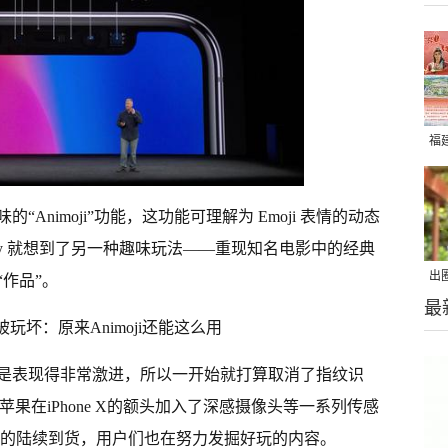
福
Animoji”功能，这功能可理解为 Emoji 表情的动态
Danny 就想到了另一种趣味玩法——重现知名电影中的经典
出
作品”。
最
在
是表现得非常激进，所以一开始就打算取消了指纹识
，苹果在iPhone X的额头加入了深感摄像头等一系列传感
e X 的陆续到货，用户们也在努力发掘好玩的内容。