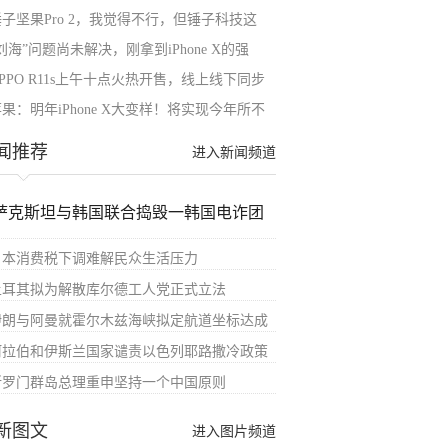
锤子坚果Pro 2，我觉得不行，但锤子科技这
刘海”问题尚未解决，刚拿到iPhone X的强
PPO R11s上午十点火热开售，线上线下同步
果：明年iPhone X大变样！将实现今年所不
闻推荐
进入新闻频道
萨克斯坦与韩国联合捣毁一韩国电诈团
日本消费税下调难解民众生活压力
土耳其拟为解散库尔德工人党正式立法
伊朗与阿曼就霍尔木兹海峡拟定航道坐标达成
阿拉伯和伊斯兰国家谴责以色列耶路撒冷政策
所罗门群岛总理重申坚持一个中国原则
新图文
进入图片频道