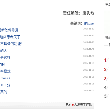
中
吨
责任编辑：唐秀敏
关键词：
iPhone
2017-11-12
过更新软件修复
2017-11-10
的强迫症患者哭了
福建
2017-11-10
年所不具备的功能！
一
国
2017-11-09
真的大！
2017-11-09
来是这样
2017-11-09
样的
2017-11-08
帧率模式
2017-11-08
oneX
2017-11-08
101 分
2017-11-07
？真的！
已有
0
人发表了评论