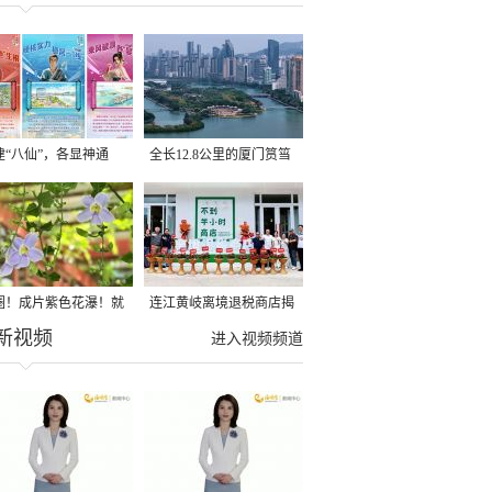
建“八仙”，各显神通
全长12.8公里的厦门筼筜
湖健身步道全线贯通
圈！成片紫色花瀑！就
连江黄岐离境退税商店揭
新视频
光明港公园
牌投用
进入视频频道