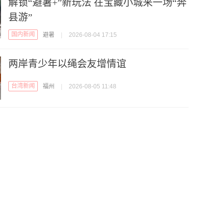
解锁“避暑+”新玩法 在宝藏小城来一场“奔
县游”
国内新闻
避暑
|
2026-08-04 17:15
两岸青少年以绳会友增情谊
台湾新闻
福州
|
2026-08-05 11:48