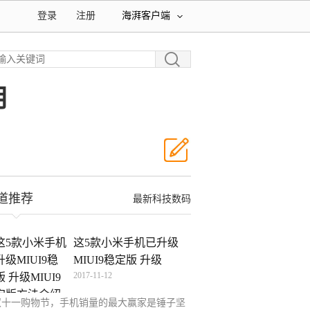
登录
注册
海湃客户端
用
道推荐
最新科技数码
这5款小米手机已升级
MIUI9稳定版 升级
2017-11-12
MIUI9稳
双十一购物节，手机销量的最大赢家是锤子坚