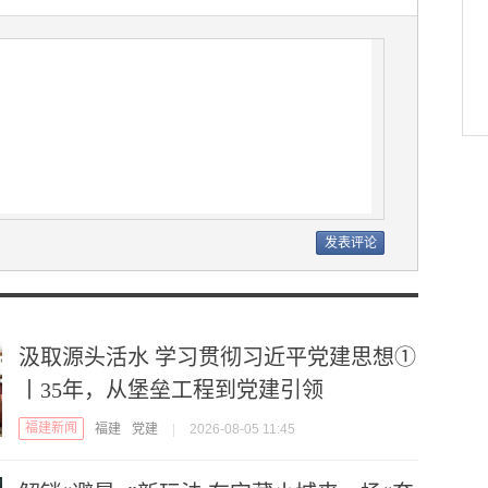
汲取源头活水 学习贯彻习近平党建思想①
丨35年，从堡垒工程到党建引领
福建新闻
福建
党建
|
2026-08-05 11:45