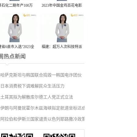
景石化二期年产100万
2023年中国金鸡百花电影
丙烷脱氢项目建成中交
节有福电影巡展31日启动
省6县市入选“2023全
福建：超万人次科技特派
周热点新闻
县域发展潜力百强县”
员一线开展服务
哈萨克斯坦与韩国联合捣毁一韩国电诈团伙
日本消费税下调难解民众生活压力
土耳其拟为解散库尔德工人党正式立法
伊朗与阿曼就霍尔木兹海峡拟定航道坐标达成
阿拉伯和伊斯兰国家谴责以色列耶路撒冷政策
一致