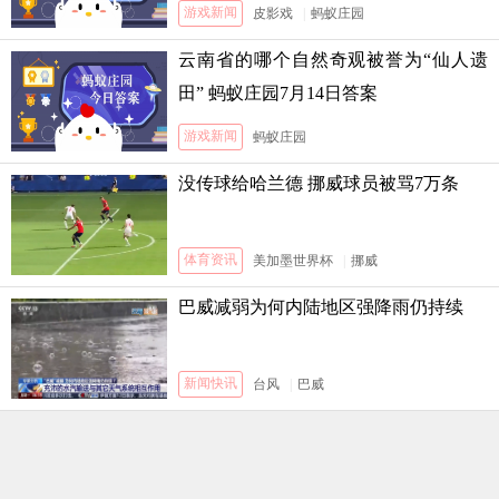
3日答案
游戏新闻
皮影戏
|
蚂蚁庄园
云南省的哪个自然奇观被誉为“仙人遗
田” 蚂蚁庄园7月14日答案
游戏新闻
蚂蚁庄园
没传球给哈兰德 挪威球员被骂7万条
体育资讯
美加墨世界杯
|
挪威
巴威减弱为何内陆地区强降雨仍持续
新闻快讯
台风
|
巴威