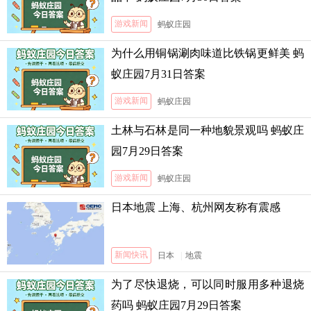
游戏新闻
蚂蚁庄园
为什么用铜锅涮肉味道比铁锅更鲜美 蚂
蚁庄园7月31日答案
游戏新闻
蚂蚁庄园
土林与石林是同一种地貌景观吗 蚂蚁庄
园7月29日答案
游戏新闻
蚂蚁庄园
日本地震 上海、杭州网友称有震感
新闻快讯
日本
|
地震
为了尽快退烧，可以同时服用多种退烧
药吗 蚂蚁庄园7月29日答案