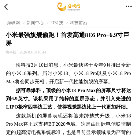


海峡网
>
新闻中心
>
IT科技
>
科技前沿
小米最强旗舰偷跑！首发高通8E6 Pro+6.9寸巨
屏
快科技
2026-03-10 16:44
快科技
3月10日消息，小米最快将于今年9月推出全新
的小米18系列。届时小米18、小米18 Pro以及小米18 Pro
Max将会同步亮相，开启新一代性能旗舰的序幕。
据可靠爆料，顶级的小米18 Pro Max的屏幕尺寸将达
到6.9英寸。该机采用了纯粹的直屏形态，并引入先进的
LIPO极窄四等边工艺，使得视觉黑边比上一代更加纤细。
这款新机的屏幕表现还将迎来跨越式升级，小米18
Pro Max将正式支持BT.2020色域。这是由国际电信联盟制
定的超高清电视系统标准，也是目前显示领域最为严苛的