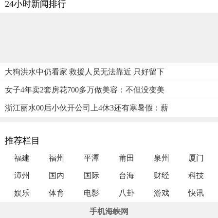
24小时新闻排行
大狗洪水中仍看家 救援人员无法靠近 只好留下
女子4年卖2套房花700多万做美容：不但没变美
浙江丽水00后小伙开公司上4休3还有寒暑假：薪
推荐栏目
福建
福州
平潭
莆田
泉州
厦门
漳州
国内
国际
台海
财经
科技
娱乐
体育
电影
八卦
游戏
快讯
手机海峡网