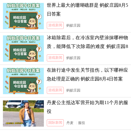
世界上最大的珊瑚礁群是 蚂蚁庄园8月5
日答案
游戏新闻
蚂蚁庄园
冰箱除霜后，在冷冻室内壁涂抹哪种物
质，能降低下次除霜的难度 蚂蚁庄园8
月5日答案
游戏新闻
蚂蚁庄园
在旅行途中发生关节扭伤，以下哪种应
急处理是正确的 蚂蚁庄园8月4日答案
游戏新闻
蚂蚁庄园
丹麦公主抵达军营开始为期11个月的服
役
国际新闻
丹麦
|
服役