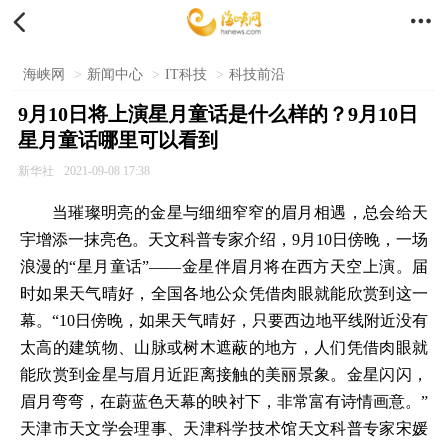


海峡网
>
新闻中心
>
IT科技
>
科技前沿
9月10日将上演星月童话是什么样的？9月10日
星月童话哪里可以看到
新华社
2021-09-08 17:38
当璀璨明亮的金星与细细窄窄的眉月相遇，总会给天
宇增添一抹亮色。天文科普专家介绍，9月10日傍晚，一场
浪漫的“星月童话”——金星伴眉月将在西方天空上演。届
时如果天气晴好，全国各地公众凭借肉眼就能欣赏到这一
幕。“10日傍晚，如果天气晴好，只要西边地平线附近没有
太高的建筑物、山脉或树木遮蔽的地方，人们凭借肉眼就
能欣赏到金星与眉月近距离接触的美丽景象。金星闪闪，
眉月弯弯，在蔚蓝色天幕的映衬下，非常富有诗情画意。”
天津市天文学会理事、天津科学技术馆天文科普专家宋媛