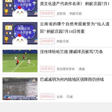
质文化遗产代表作名录》 蚂蚁庄园7月1
3日答案
游戏新闻
皮影戏
|
蚂蚁庄园
云南省的哪个自然奇观被誉为“仙人遗
田” 蚂蚁庄园7月14日答案
游戏新闻
蚂蚁庄园
没传球给哈兰德 挪威球员被骂7万条
体育资讯
美加墨世界杯
|
挪威
巴威减弱为何内陆地区强降雨仍持续
新闻快讯
台风
|
巴威