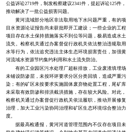
公益诉讼2719件，制发检察建议2341件，提起诉讼125件，
推动解决了一批公益损害问题。
黄河流域部分地区非法取用地下水问题严重，有的项
目水资源论证报告尚未获批即开工建设；一些企业的工程
项目存在水土保持措施落实不到位等问题，极易造成水土
流失。检察机关通过办案督促行政机关依法整治违规取用
水等行为，依法追究违法主体生态环境损害责任，加强黄
河流域水资源节约集约利用和水土流失防治。
有的工业园区污水处理厂超标排放，工业废渣填埋场
未铺设防渗层，未按环评要求分区分类回填，造成严重污
染；有的矿区未按要求实施固体废弃物处置工程，尾矿库
未采取有效防渗和排洪截洪措施，存在较大风险。对此，
检察机关通过办案督促行政机关依法履职，推动开展修复
治理，加大工业污染协同治理和矿区生态环境综合整治力
度。
据最高检通报，黄河河道管理范围内不仅存在项目未