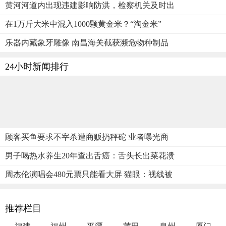
黄河河道内出现违建影响防洪，检察机关及时出
在1万斤大米中混入1000颗黄金米？“淘金米”
乐器内藏象牙雕像 南昌海关截获濒危物种制品
24小时新闻排行
顾客买鱼要求不宰杀遭商贩扔秤砣 业者曝光商
男子喝热水养生20年查出舌癌：舌头长出菜花溃
周杰伦演唱会480元票只能看大屏 猫眼：视线被
推荐栏目