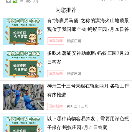
为您推荐
有“海底兵马俑”之称的滨海火山地质景
观位于我国哪个省 蚂蚁庄园7月20日答
案
游戏新闻
蚂蚁庄园
多吃木薯能安神助眠吗 蚂蚁庄园7月20
日答案
游戏新闻
蚂蚁庄园
神舟二十三号乘组在轨近两月 各项工作
有序推进
国内新闻
神舟二十三号
以下哪种药物容易挥发，需要用深色瓶
子保存 蚂蚁庄园7月21日答案