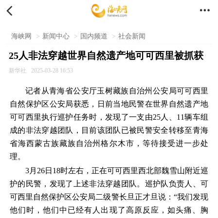


海峡网
>
新闻中心
>
国内频道
>
社会新闻
25人非法穿越世界自然遗产地可可西里被抓获
新华社
2025-03-28 16:53
记者从青海省公安厅玉树藏族自治州公安局可可西里
自然保护区公安局获悉，日前当地民警在世界自然遗产地
可可西里执行巡护任务时，发现了一支由25人、11辆车组
成的非法穿越团队，目前该团队已被民警安全转移至青海
省海西蒙古族藏族自治州格尔木市，等待接受进一步处
理。
3月26日18时左右，正在可可西里西北部魏雪山附近巡
护的民警，发现了上述非法穿越团队。巡护队负责人、可
可西里自然保护区公安局二级警长旦正才旦说：“我们发现
他们时，他们中已经有人出现了高原反应，如头痛、胸