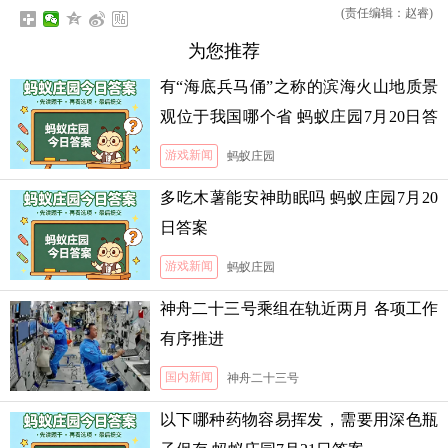
(责任编辑：赵睿)
为您推荐
有“海底兵马俑”之称的滨海火山地质景
观位于我国哪个省 蚂蚁庄园7月20日答
案
游戏新闻
蚂蚁庄园
多吃木薯能安神助眠吗 蚂蚁庄园7月20
日答案
游戏新闻
蚂蚁庄园
神舟二十三号乘组在轨近两月 各项工作
有序推进
国内新闻
神舟二十三号
以下哪种药物容易挥发，需要用深色瓶