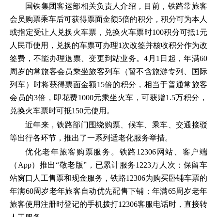
国铁集团客运部相关负责人介绍，目前，铁路常旅客
会员购票乘车后可获得票面金额5倍的积分，积分可为本人
或指定受让人兑换火车票，兑换火车票时100积分可抵1元
人民币使用，兑换的车票可办理1次改签并核收积分作为改
签费，不能办理退票、变更到站业务。4月1日起，年满60
周岁的常旅客会员乘坐旅客列车（暂不含旅游专列、国际
列车）时将获得票面金额15倍的积分，相当于普通常旅客
会员的3倍，即花费1000元乘坐火车，可获赠1.5万积分，
兑换火车票时可抵150元使用。
近年来，铁路部门围绕购票、候车、乘车、交通接驳
等出行各环节，推出了一系列适老化服务举措。
优化老年旅客购票服务。铁路12306网站、客户端
（App）推出“敬老版”，已累计服务1223万人次；保留车
站窗口人工售票和现金服务，铁路12306为购买卧铺车票的
年满60周岁老年旅客自动优先配售下铺；年满65周岁老年
旅客使用注册时登记的手机拨打12306客服电话时，直接转