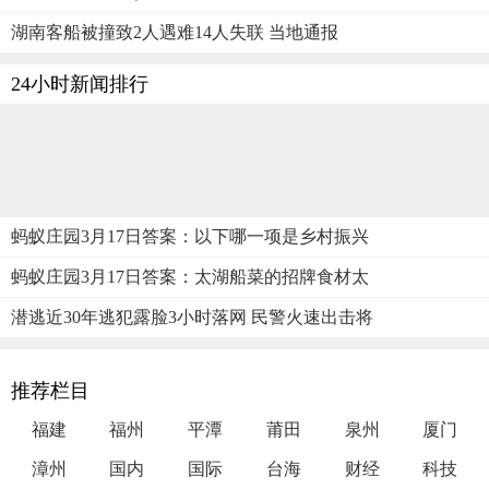
湖南客船被撞致2人遇难14人失联 当地通报
24小时新闻排行
蚂蚁庄园3月17日答案：以下哪一项是乡村振兴
蚂蚁庄园3月17日答案：太湖船菜的招牌食材太
潜逃近30年逃犯露脸3小时落网 民警火速出击将
推荐栏目
福建
福州
平潭
莆田
泉州
厦门
漳州
国内
国际
台海
财经
科技