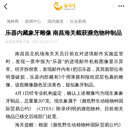


海峡网
>
新闻中心
>
国内频道
>
社会新闻
乐器内藏象牙雕像 南昌海关截获濒危物种制品
央视新闻客户端
2025-04-03 15:17
南昌昌北机场海关关员日前在对进境邮件实施监管
时，发现一票申报为“乐器”的进境邮件机检图像显示异
常。经开拆彻查，发现邮件内有1把旧乐器，其筒面部位有
明显破损，乐器内部藏有5个用薄膜和报纸层层包裹的雕
像。该批雕像颜色呈淡黄色，疑似象牙制品。
4月1日经专业机构鉴定，确认上述雕像均为现生象象
牙制品，总重量207克。现生象属于《濒危野生动植物种国
际贸易公约》（CITES）附录I列明的濒危物种。目前相关
物品已移交后续部门处置。
海关提醒：根据《濒危野生动植物种国际贸易公约》