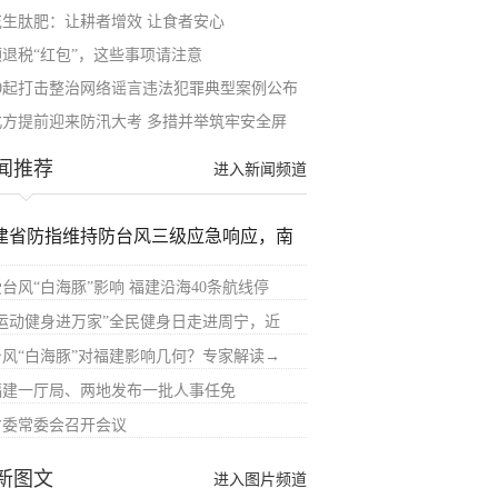
花生肽肥：让耕者增效 让食者安心
领退税“红包”，这些事项请注意
10起打击整治网络谣言违法犯罪典型案例公布
北方提前迎来防汛大考 多措并举筑牢安全屏
闻推荐
进入新闻频道
建省防指维持防台风三级应急响应，南
受台风“白海豚”影响 福建沿海40条航线停
“运动健身进万家”全民健身日走进周宁，近
台风“白海豚”对福建影响几何？专家解读→
福建一厅局、两地发布一批人事任免
省委常委会召开会议
新图文
进入图片频道