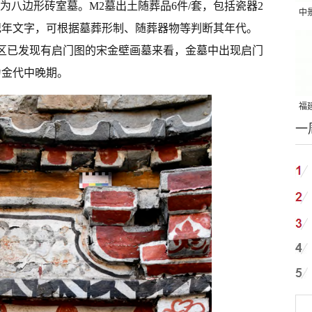
构为八边形砖室墓。M2墓出土随葬品6件/套，包括瓷器2
中
现纪年文字，可根据墓葬形制、随葬器物等判断其年代。
吨
地区已发现有启门图的宋金壁画墓来看，金墓中出现启门
为金代中晚期。
福建
一
国