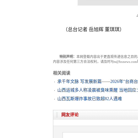
（总台记者 岳旭辉 董琪琪）
特别声明：
本网登载内容出于更直观传递信息之目的
内容涉及任何第三方合法权利，请及时与ts@hxnews.
相关阅读
承千年文脉 写发展新篇——2026年“台商
山西运城多人称凌晨被臭味熏醒 当地回应
山西瓦斯爆炸事故已致超82人遇难
网友评论