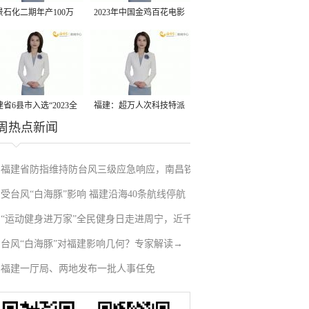
景石化二期年产100万
2023年中国金鸡百花电影
丙烷脱氢项目建成中交
节有福电影巡展31日启动
省6县市入选“2023全
福建：超万人次科技特派
周热点新闻
县域发展潜力百强县”
员一线开展服务
福建省防指维持防台风三级应急响应，南昌铁
受台风“白海豚”影响 福建沿海40条航线停航
路停运部分旅客列车→
“运动健身进万家”全民健身日走进周宁，近千
台风“白海豚”对福建影响几何？专家解读→
人徒步云端
福建一厅局、两地发布一批人事任免