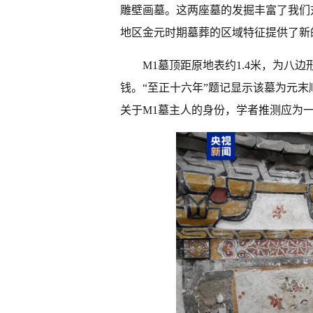
雕壁画墓。这两座墓的发掘丰富了我们
地区金元时期墓葬的区域特征提供了新
M1墓顶距原地表约1.4米，为八
钱。“至正十六年”题记显示该墓为元末
关于M1墓主人的身份，学者推测应为