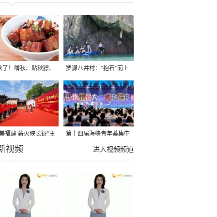
秋了！啃秋、贴秋膘、
罗源八井村：“抱石”而上
秋，福建人这样过才够
→
寻美福建 薪火映长征”主
第十四届海峡青年荟集中
新视频
活动在龙岩长汀启动
阶段活动在福州举行
进入视频频道