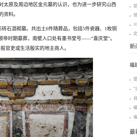
对太原及周边地区金元墓的认识，也为进一步研究山西
的资料。
边形砖石混砌墓。共出土6件随葬品，包括5件瓷器、1枚铜
顺帝时期墓葬，南壁入口处有墨书堂号——“喜庆堂”。
新
一般官吏或生活殷实的地主商人。
福
最