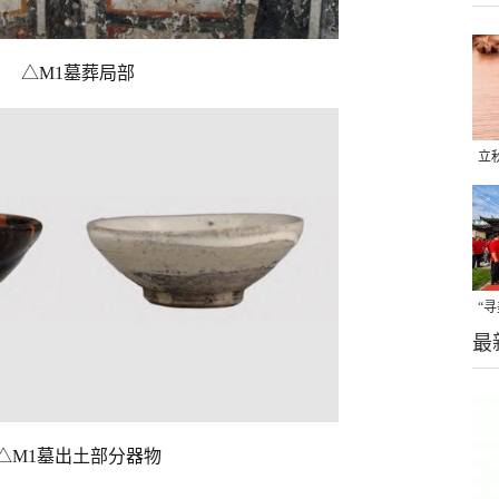
△M1墓葬局部
立
晒
味
“
最
题
△M1墓出土部分器物