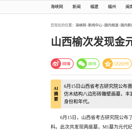
海峡网
新闻
福建
福州
闽
您现在的位置：
海峡网
>
新闻中心
>
国内频道
>
国内新
山西榆次发现金
6月15日山西省考古研究院公布
AI
仿木结构八边形砖雕壁画墓，丰
摘
要
身份和年代。
6月15日，山西省考古研究院公
料。此次共发现两座墓，M1墓为元代