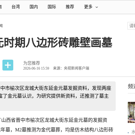
南
台湾
国内
国际
推荐
更多
闻
元时期八边形砖雕壁画墓
为您推荐
2026-06-16 15:59
来源：央视新闻客户端
频
晋中市榆次区龙城大街东延金元墓发掘资料，发现两座
富了金元墓认识，为研究提供新资料，还推测了墓主
布了山西省晋中市榆次区龙城大街东延金元墓的发掘资
纪年墓，M2墓推测为金代墓葬，均是仿木结构八边形砖