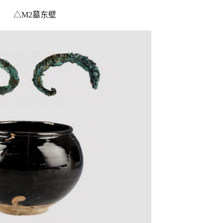
△M2墓东壁