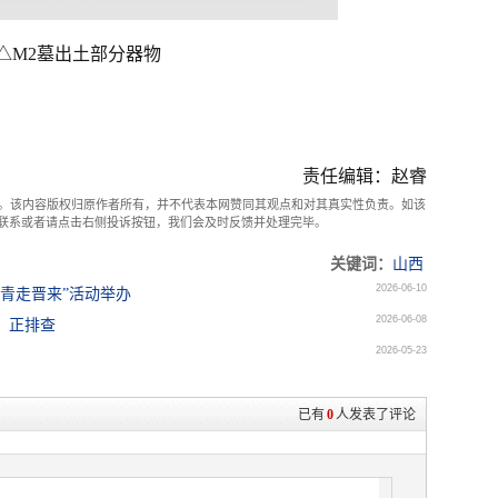
△M2墓出土部分器物
责任编辑：赵睿
。该内容版权归原作者所有，并不代表本网赞同其观点和对其真实性负责。如该
com联系或者请点击右侧投诉按钮，我们会及时反馈并处理完毕。
关键词：
山西
2026-06-10
台青走晋来”活动举办
2026-06-08
：正排查
2026-05-23
已有
0
人发表了评论