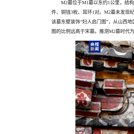
M2墓位于M1墓以东约1公里，结
件、铜钱3枚、耳环1对。M2墓未发
该墓东壁装饰“妇人启门图”，从山西
图的比例远高于宋墓。推测M2墓时代