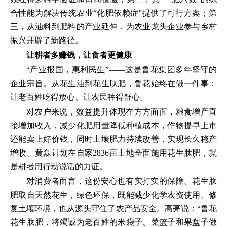
合性能为解决传统农业“化肥依赖症”提供了可行方案；第
三，从油料到肥料的产业延伸，为农业龙头企业参与乡村
振兴开辟了新路径。
让耕者多赚钱，让食者更健康
“产业报国，惠利民生”——这是鲁花集团多年坚守的
企业宗旨。从花生油到花生肽肥，鲁花始终在做一件事：
让老百姓吃得放心、让农民种得舒心。
对农户来说，效益提升体现在方方面面，粮食增产直
接增加收入，减少化肥用量降低种植成本，作物提早上市
还能卖上好价钱，同时土壤肥力持续改善，实现长久稳产
增收。黄磊计划在自家2836亩土地全面施用花生肽肥，就
是耕者用行动说话的力证。
对消费者而言，这份安心也有实打实的保障。花生肽
肥取自天然花生，绿色环保，既能减少化学农资使用、修
复土壤环境，也从源头守住了农产品安全。高亮说：“鲁花
花生肽肥，将竭诚为老百姓的米袋子、菜篮子和果盘子做