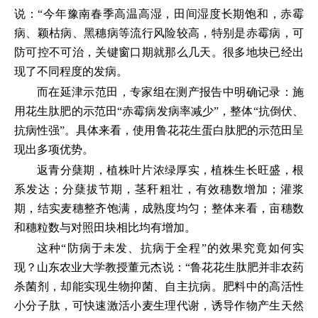
说：“今年豫南春季高温高湿，田间湿度长期饱和，赤霉
病、颖枯病、黑穗病等流行风险较高，特别是赤霉病，可
防可控不可治，关键窗口期就那么几天。很多地块已经出
现了不同程度的发病。
而在延津示范田，专家组在测产报告中明确记录：施
用花生肽肥的示范田“赤霉病发病率减少”，整体“抗倒伏、
抗病性强”。具体来看，使用鲁花花生蛋白肽肥的示范田呈
现出多项优势。
返青分蘖期，植株叶片浓绿厚实，植株生长旺盛，根
系发达；分蘖拔节期，茎秆粗壮，有效穗数增加；灌浆
期，结实麦穗整齐饱满，成熟度均匀；整体来看，亩穗数
和穗粒数与对照田块相比均有增加。
这种“防病于未发、抗病于全程”的效果究竟如何实
现？山东农业大学教授董元杰说：“鲁花花生肽肥并非农药
杀菌剂，却能实现生物抑菌、自主抗病。肥料中的高活性
小分子肽，可快速激活小麦生理代谢，诱导作物产生天然