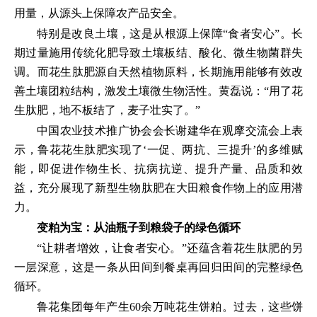
用量，从源头上保障农产品安全。
特别是改良土壤，这是从根源上保障“食者安心”。长
期过量施用传统化肥导致土壤板结、酸化、微生物菌群失
调。而花生肽肥源自天然植物原料，长期施用能够有效改
善土壤团粒结构，激发土壤微生物活性。黄磊说：“用了花
生肽肥，地不板结了，麦子壮实了。”
中国农业技术推广协会会长谢建华在观摩交流会上表
示，鲁花花生肽肥实现了‘一促、两抗、三提升’的多维赋
能，即促进作物生长、抗病抗逆、提升产量、品质和效
益，充分展现了新型生物肽肥在大田粮食作物上的应用潜
力。
变粕为宝：从油瓶子到粮袋子的绿色循环
“让耕者增效，让食者安心。”还蕴含着花生肽肥的另
一层深意，这是一条从田间到餐桌再回归田间的完整绿色
循环。
鲁花集团每年产生60余万吨花生饼粕。过去，这些饼