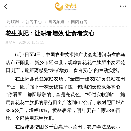


海峡网
>
新闻中心
>
国内频道
>
国内新闻
花生肽肥：让耕者增效 让食者安心
新华网
2026-06-15 17:31
6月2日至4日，中国农业技术推广协会走进河南省驻马
店市正阳县、新乡市延津县，观摩鲁花花生肽肥小麦示范
田测产，近距离感受“耕者增效、食者安心”的生动实践。
在正阳县黄磊家庭农场，“全国十佳农民”黄磊站在田
垄上，随手掐下一株麦穗搓了搓，饱满的麦粒滚落掌心。
“你看看，都圆墩墩的，全是亮黄色。”经过实收测产，施
用鲁花花生肽肥的示范田亩产达到617公斤，较对照田增产
98.6公斤，增幅19%。黄磊表示，明年要在自家2836亩土
地上全部使用花生肽肥。
在延津县僧固乡千亩高产示范田，农户李法见表示：