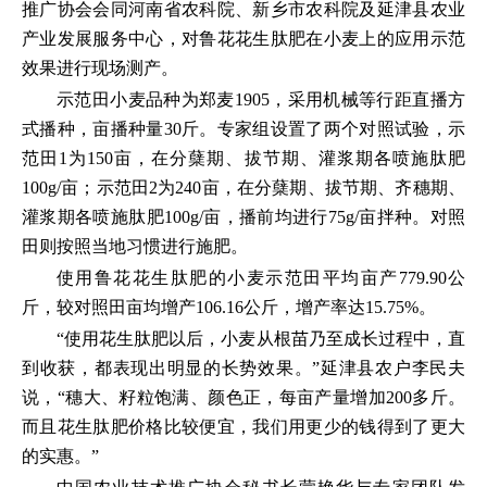
推广协会会同河南省农科院、新乡市农科院及延津县农业
产业发展服务中心，对鲁花花生肽肥在小麦上的应用示范
效果进行现场测产。
示范田小麦品种为郑麦1905，采用机械等行距直播方
式播种，亩播种量30斤。专家组设置了两个对照试验，示
范田1为150亩，在分蘖期、拔节期、灌浆期各喷施肽肥
100g/亩；示范田2为240亩，在分蘖期、拔节期、齐穗期、
灌浆期各喷施肽肥100g/亩，播前均进行75g/亩拌种。对照
田则按照当地习惯进行施肥。
使用鲁花花生肽肥的小麦示范田平均亩产779.90公
斤，较对照田亩均增产106.16公斤，增产率达15.75%。
“使用花生肽肥以后，小麦从根苗乃至成长过程中，直
到收获，都表现出明显的长势效果。”延津县农户李民夫
说，“穗大、籽粒饱满、颜色正，每亩产量增加200多斤。
而且花生肽肥价格比较便宜，我们用更少的钱得到了更大
的实惠。”