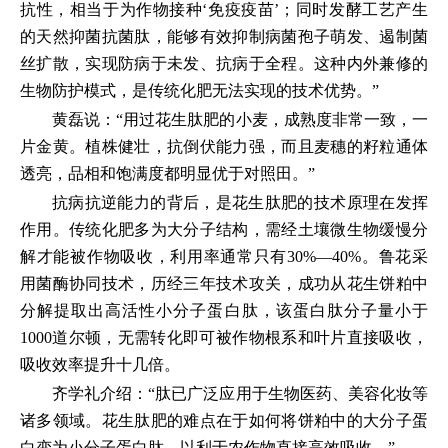
抗性，相当于为作物接种‘免疫疫苗’；同时发酵工艺产生
的天然抑菌抗菌肽，能够有效抑制病菌孢子萌发、遏制菌
丝扩散，实现防病于未发、抗病于全程。这种内外兼修的
生物防护模式，是传统化肥无法实现的技术优势。”
黄磊说：“用过花生肽肥的小麦，成熟度非常一致，一
片金黄。植株健壮，抗倒伏能力强，而且麦穗的籽粒通体
透亮，品相和饱满度都明显优于对照田。”
抗病抗逆能力的背后，是花生肽肥的技术原理在发挥
作用。传统化肥多为大分子结构，需经土壤微生物缓慢分
解才能被作物吸收，利用率通常只有30%—40%。鲁花采
用菌酶协同技术，历经三年技术攻关，成功从花生饼粕中
分解提取出高活性小分子蛋白肽，该蛋白肽分子量小于
1000道尔顿，无需转化即可被作物根系和叶片直接吸收，
吸收效率提升十几倍。
齐学礼介绍：“肽已广泛应用于生物医药、美容化妆等
诸多领域。花生肽肥的难点在于如何将饼粕中的大分子蛋
白变为小分子蛋白肽，以利于农作物直接高效吸收。”