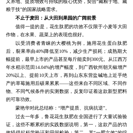
又养地、提质增效可持续的核心优势，契合“藏粮于地、藏
粮于技”的国家战略需求。
不止于麦田：从大田到果园的广阔前景
值得一提的是，花生肽肥的功效不仅限于小麦等大田
作物，在水果、蔬菜上的表现也很好。
以受消费者青睐的大樱桃为例，施用花生蛋白肽肥
后，裂果率由40%降低至10%，减少生产损耗；成熟期大
幅提前，最早上市的产品甚至每斤能卖到300元。从江西万
年水稻示范田14.04%的增产幅度，到广西钦州朝天椒增产
20%以上、提前10天上市，再到山东东营盐碱地上近乎绝
产的草莓施用后硕果累累——这些来自不同区域、不同作
物、不同气候条件的实测数据，反复印证着这款新型肥料
的可靠功效。
蒙艳华对此总结称：“增产提质、抗病抗逆”。
过去一年多，鲁花花生肽肥在全国进行了大量试验验
证，这些不断累积的实践数据说明，第一，这款产品的功
效经得起科学验证和田间检验；第二，其“一肥六效”的综