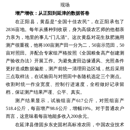
现场
增产增收：从正阳到延津的数据答卷
在正阳县，黄磊是“全国十佳农民”，在正阳承包了
2836亩地。每年从播种到收获，身为高级农艺师的他都亲
力亲为，地里的事儿“门儿清”。这次黄磊对花生肽肥施用
测产很重视，他将100亩测产田一分为二，50亩示范田，50
亩对照田。并配合专家组严格按照《全国粮食高产创建测
产验收办法》开展工作。为避免麦田边缘通风、光照条件
更好造成数据偏差，测产前统一清理田边区域，然后采用
三点取样法，在试验田与对照田中各随机选定三个测点。
收割时统一作业宽度、控制行进速度，全程做好记录留
档，保证测产结果严谨、公平、真实。
测产结果显示，试验组亩产617公斤，对照组亩产
518.4公斤，每亩增产98.6公斤，增幅19%。对于普通农户
而言，这意味着每亩地能多收入200余元。
在延津县僧固乡东史固村高标准农田，中国农业技术