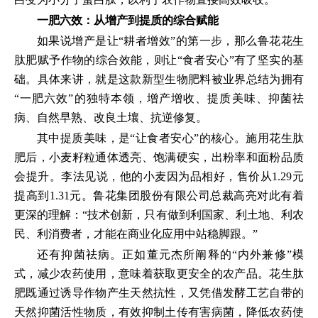
一肥六效：从增产到提质的综合赋能
如果说增产是让“耕者增效”的第一步，那么鲁花花生
肽肥赋予作物的综合效能，则让“食者安心”有了坚实的基
础。具体来讲，就是这款新型生物肥料被业界总结为拥有
“一肥六效”的独特本领，增产增收、提质美味、抑菌祛
病、自然早熟、改良土壤、抗逆修复。
其中提质美味，是“让食者安心”的核心。施用花生肽
肥后，小麦籽粒通体透亮、饱满硬实，出粉率和面粉品质
会提升。李法见说，他的小麦因为品相好，售价从1.29元
提高到1.31元。鲁花集团股份有限公司总裁高亮对此有着
更深的理解：“技术创新，只有做到利国家、利土地、利农
民、利消费者，才能在商业化应用中站稳脚跟。”
还有抑菌祛病。正如董元杰所阐释的“内外兼修”模
式，减少农药使用，意味着获取更安全的农产品。花生肽
肥既通过诱导作物产生天然抗性，又凭借发酵工艺自带的
天然抑菌活性物质，有效抑制土传有害病菌，降低农药使