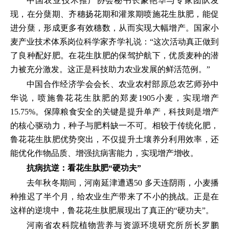
中国农业技术推广协会秘书长蒙艳华与专家团队发
现，在分蘖期、齐穗扬花期和灌浆期喷施花生肽肥，能促
进分蘖，形成更多有效穗数，从而实现大幅增产。国家小
麦产业技术体系岗位科学家齐学礼说：“这次活动真正做到
了良种配好肥。在花生肽肥的保驾护航下，优质麦种的潜
力被充分激发。这正是科技助力农业发展的鲜活范例。”
中国合作经济学会会长、农业农村部原总农艺师孙中
华说，喷施鲁花花生肽肥的郑麦1905小麦，实现增产
15.75%。保障粮食安全的关键是提升单产，科技则是增产
的核心驱动力，种子与肥料缺一不可。相较于传统化肥，
鲁花花生肽肥优势突出，不仅提升土壤养分利用效率，还
能优化作物品质、增强抗病害能力，实现增产增收。
抗病抗逆：看花生肽肥“硬功夫”
去年秋冬期间，河南延津遭遇50 多天连阴雨，小麦播
种推迟了半个月，给农业生产带来了不小的挑战。正是在
这样的逆境中，鲁花花生肽肥展现出了真正的“硬功夫”。
河南省农科院植物营养与资源环境研究所所长罗鹏