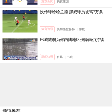
游戏新闻
蚂蚁庄园
没传球给哈兰德 挪威球员被骂7万条
体育资讯
美加墨世界杯
|
挪威
巴威减弱为何内陆地区强降雨仍持续
新闻快讯
台风
|
巴威
频道推荐