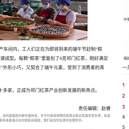
中
吨
产车间内，工人们正在为即将到来的端午节赶制“粽
快速成型。每颗“粽茶”里面包了6克祁门红茶，刚好满足
福建
一
茶”外形小巧，又契合了端午元素，受到了消费者的青
国
有十多家，正成为祁门红茶产业创新发展的新亮点。
责任编辑：赵睿
。该内容版权归原作者所有，并不代表本网赞同其观点和对其真实性负责。如该
com联系或者请点击右侧投诉按钮，我们会及时反馈并处理完毕。