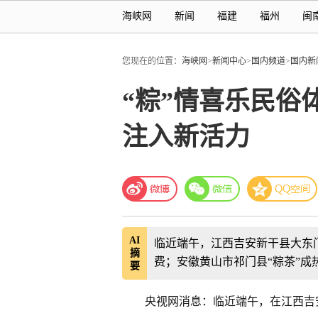
海峡网
新闻
福建
福州
闽
您现在的位置：
海峡网
>
新闻中心
>
国内频道
>
国内新
“粽”情喜乐民俗
注入新活力
AI
临近端午，江西吉安新干县大东
摘
费；安徽黄山市祁门县“粽茶”
要
央视网消息：临近端午，在江西吉