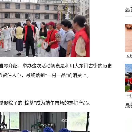
最
立
晒
雅琴介绍，举办这次活动初衷是利用大东门古街的历史
味
体验留住人心，最终落到“一村一品”的消费上。
“
酷似粽子的“粽茶”成为端午市场的热销产品。
最
题