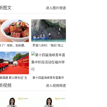
新图文
进入图片频道
秋了！啃秋、贴秋膘、
罗源八井村：“抱石”而上
秋，福建人这样过才够
→
寻美福建 薪火映长征”主
第十四届海峡青年荟集中
新视频
活动在龙岩长汀启动
阶段活动在福州举行
进入视频频道