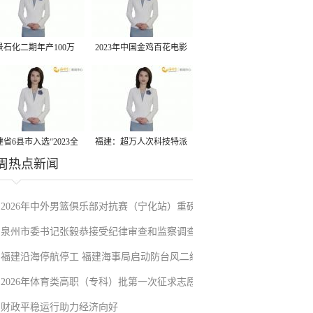
景石化二期年产100万
2023年中国金鸡百花电影
丙烷脱氢项目建成中交
节有福电影巡展31日启动
省6县市入选“2023全
福建：超万人次科技特派
周热点新闻
县域发展潜力百强县”
员一线开展服务
2026年中外男篮俱乐部对抗赛（宁化站）重磅
泉州市委书记张毅恭接受纪律审查和监察调查
来袭！抢票通道即将开启→
福建沿海停航停工 福建海事局启动防台风二级
2026年体育类高职（专科）批第一次征求志愿
应急响应
财政平稳运行助力经济向好