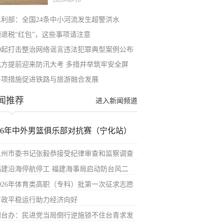
2026-06-16
水利部：全国24条中小河流发生超警洪水
领退税“红包”，这些事项请注意
10起打击整治网络谣言违法犯罪典型案例公布
北方提前迎来防汛大考 多措并举筑牢安全屏
多项措施促进铁路与旅游融合发展
闻推荐
进入新闻频道
026年中外男篮俱乐部对抗赛（宁化站）
泉州市委书记张毅恭接受纪律审查和监察调查
福建沿海停航停工 福建海事局启动防台风二
2026年体育类高职（专科）批第一次征求志愿
财政平稳运行助力经济向好
国台办：民进党当局倒行逆施锁不住台青求发