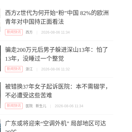
西方Z世代为何开始“粉”中国 82%的欧洲
青年对中国持正面看法
新闻快讯
西方
|
2026-08-06 11:34
骗走200万元后男子躲进深山13年：怕了
13年，没睡过一个整觉
新闻快讯
浙江
|
2026-08-06 11:32
被错换37年女子起诉医院：本不需辍学，
不必遭受这些苦难
新闻快讯
医院
新生儿
|
2026-08-06 11:34
广东或将迎来“空调外机” 局部地区可达