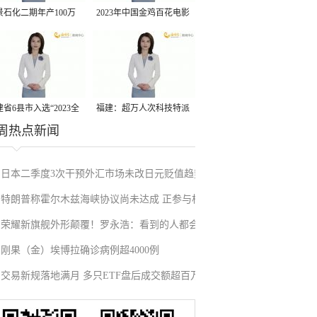
景石化二期年产100万
2023年中国金鸡百花电影
丙烷脱氢项目建成中交
节有福电影巡展31日启动
省6县市入选“2023全
福建：超万人次科技特派
周热点新闻
县域发展潜力百强县”
员一线开展服务
日本二季度3次干预外汇市场未改日元贬值趋势
特朗普称霍尔木兹海峡协议尚未达成 正参与相
荣耀新旗舰外形颠覆！罗永浩：看到的人都会
关谈判
刚果（金）埃博拉确诊病例超4000例
吃惊
交易新规落地满月 多只ETF盘后成交额超百万
元