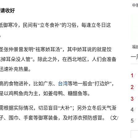
中
单请收好
吨
抵御寒冷，民间有“立冬食补”的习俗，每逢立冬日这
。
福建
圣张仲景曾发明“祛寒娇耳汤”，其中娇耳说的就是饺
一
国
冻掉耳朵没人管”。除此之外，在西北地区，人们会准备
迅速补充热量。
高的食物进补，比如广东、
台湾
等地一般会“打边炉”，
是以鸡鸭鱼肉为主，如姜母鸭、糖醋鱼等。
需根据实际情况，切忌盲目“大补”；另外立冬后天气渐
子、围巾、手套等御寒装备，及时添衣预防感冒。（文/