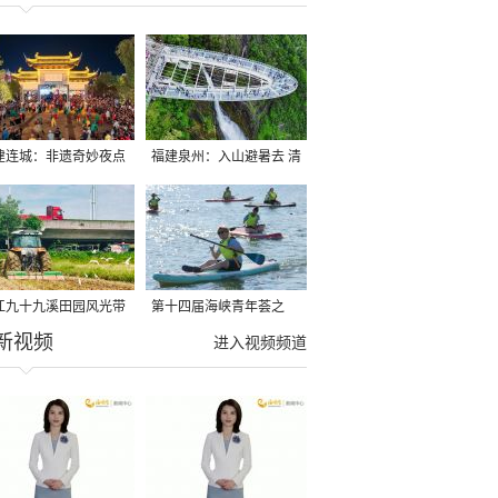
建连城：非遗奇妙夜点
福建泉州：入山避暑去 清
夏夜
凉好惬意
江九十九溪田园风光带
第十四届海峡青年荟之
新视频
亩早稻迎来成熟收割季
2026榕台青年大学生水上
进入视频频道
运动交流营