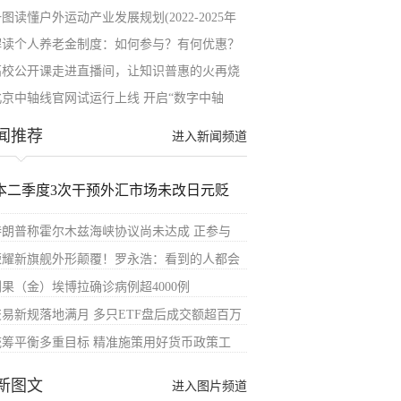
图读懂户外运动产业发展规划(2022-2025年
解读个人养老金制度：如何参与？有何优惠？
高校公开课走进直播间，让知识普惠的火再烧
北京中轴线官网试运行上线 开启“数字中轴
闻推荐
进入新闻频道
本二季度3次干预外汇市场未改日元贬
特朗普称霍尔木兹海峡协议尚未达成 正参与
荣耀新旗舰外形颠覆！罗永浩：看到的人都会
刚果（金）埃博拉确诊病例超4000例
交易新规落地满月 多只ETF盘后成交额超百万
统筹平衡多重目标 精准施策用好货币政策工
新图文
进入图片频道