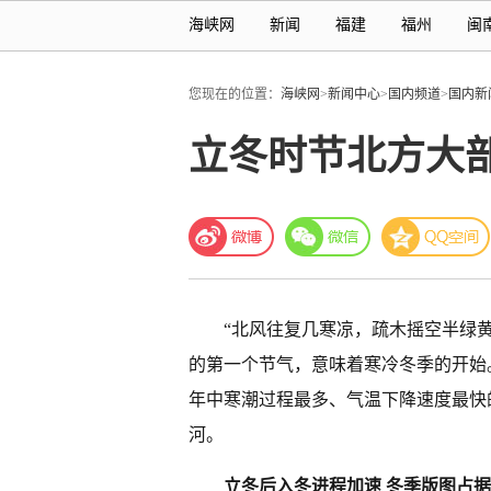
海峡网
新闻
福建
福州
闽
您现在的位置：
海峡网
>
新闻中心
>
国内频道
>
国内新
立冬时节北方大
“北风往复几寒凉，疏木摇空半绿黄
的第一个节气，意味着寒冷冬季的开始
年中寒潮过程最多、气温下降速度最快
河。
立冬后入冬进程加速 冬季版图占