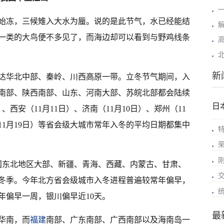
一
始冻，三候雉入大水为蜃。说的是此节气，水已经能结
一类的大鸟便不多见了，而海边却可以看到与野鸡线条
新
达华北中部、秦岭、川西高原一带。立冬节气期间，入
南部、陕西南部、山东、河南大部、苏皖北部都会陆续
日
西安（11月11日）、济南（11月10日）、郑州（11
（11月19日）等省会级大城市常年入冬的平均日期都集中
我国东北地区大部、新疆、青海、西藏、内蒙古、甘肃、
冬季。今年北方省会级城市入冬进程普遍较常年偏早，
年偏早一周，银川偏早近10天。
最
华南，而
福建
南部、广东南部、广西南部以及海南岛一