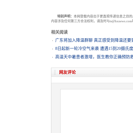
特别声明：
本网登载内容出于更直观传递信息之目的
内容涉及任何第三方合法权利，请及时与ts@hxnews.
相关阅读
广东将加入降温群聊 真正感受到降温还要到
8日起新一轮冷空气来袭 遭遇15到20摄氏
高温天中暑患者激增，医生教你正确预防
网友评论