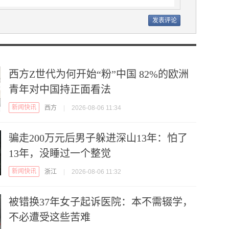
西方Z世代为何开始“粉”中国 82%的欧洲
青年对中国持正面看法
新闻快讯
西方
|
2026-08-06 11:34
骗走200万元后男子躲进深山13年：怕了
13年，没睡过一个整觉
新闻快讯
浙江
|
2026-08-06 11:32
被错换37年女子起诉医院：本不需辍学，
不必遭受这些苦难