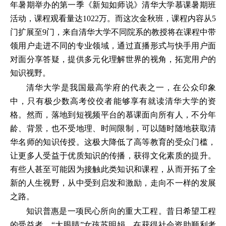
年暑期举办的第一季《新知如师说》清华大学慕课暑期班
活动，课程观看量达1022万。而这次金秋班，课程内容从5
门扩展至9门，来自清华大学不同院系的教授将在课程中带
领用户走进不同的专业领域，通过直播形式与快手用户面
对面分享答疑，提供多元化理解世界的视角，拓宽用户的
知识视野。
清华大学是我国最高学府的代表之一，在公众印象
中，只有极少数高考佼佼者能够享有就读清华大学的资
格。然而，落地到短视频平台的慕课面向所有人，不分年
龄、背景，也不受地理、时间限制，可以随时随地获取清
华名师的知识传授。这极大降低了高等教育的受众门槛，
让更多人受益于优质知识的传播，获得文化素质的提升。
有些人甚至可能因为接触此类知识和课程，从而开拓了全
新的人生视野，从中受到启发和激励，走向不一样的发展
之路。
知识普惠是一项民心所向的重大工程。昔日希望工程
的受益者、“大眼睛”女孩苏明娟，在获得社会资助顺利考