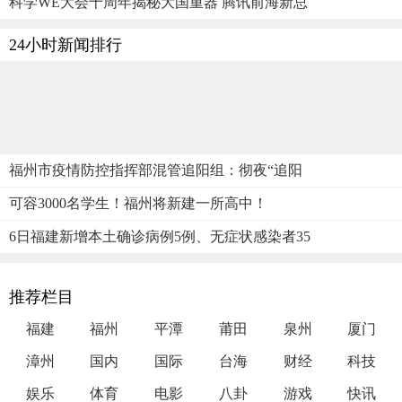
科学WE大会十周年揭秘大国重器 腾讯前海新总
24小时新闻排行
福州市疫情防控指挥部混管追阳组：彻夜“追阳
可容3000名学生！福州将新建一所高中！
6日福建新增本土确诊病例5例、无症状感染者35
推荐栏目
福建
福州
平潭
莆田
泉州
厦门
漳州
国内
国际
台海
财经
科技
娱乐
体育
电影
八卦
游戏
快讯