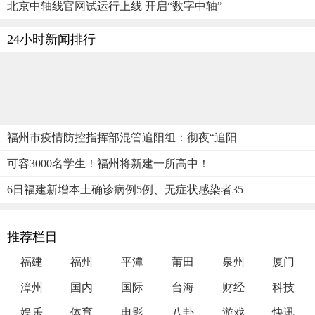
北京中轴线官网试运行上线 开启“数字中轴”
24小时新闻排行
福州市疫情防控指挥部混管追阳组：彻夜“追阳
可容3000名学生！福州将新建一所高中！
6日福建新增本土确诊病例5例、无症状感染者35
推荐栏目
福建
福州
平潭
莆田
泉州
厦门
漳州
国内
国际
台海
财经
科技
娱乐
体育
电影
八卦
游戏
快讯