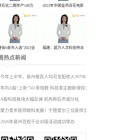
景石化二期年产100万
2023年中国金鸡百花电影
丙烷脱氢项目建成中交
节有福电影巡展31日启动
省6县市入选“2023全
福建：超万人次科技特派
周热点新闻
县域发展潜力百强县”
员一线开展服务
今年上半年，泉州居民人均可支配收入30798元
年内A股“上新”561条指数 科技类主题新增较多
A股科技板块大幅反弹 机构称后市或分化
聚力青年医师眼科发展！宁德爱尔三位医师当
2026年泉州百校千企对接活动成功举办
选市眼科青年学组成员