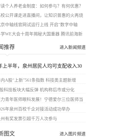
解读个人养老金制度：如何参与？有何优惠？
高校公开课走进直播间，让知识普惠的火再烧
北京中轴线官网试运行上线 开启“数字中轴
科学WE大会十周年揭秘大国重器 腾讯前海新
闻推荐
进入新闻频道
年上半年，泉州居民人均可支配收入30
内A股“上新”561条指数 科技类主题新增
A股科技板块大幅反弹 机构称后市或分化
聚力青年医师眼科发展！宁德爱尔三位医师当
2026年泉州百校千企对接活动成功举办
泉州有奖发票引超千万人次参与
新图文
进入图片频道