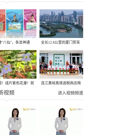
建“八仙”，各显神通
全长12.8公里的厦门筼筜
湖健身步道全线贯通
圈！成片紫色花瀑！就
连江黄岐离境退税商店揭
新视频
光明港公园
牌投用
进入视频频道