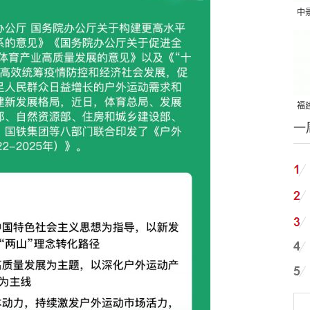
中
吨
福建
一
国