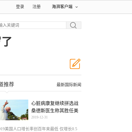
登录
注册
海湃客户端
岁了
道推荐
最新国际新闻
心脏病康复继续拼选战
桑德斯医生称其胜任美
2019-12-31
019美国人口增长率创百年来最低 仅增长0.5