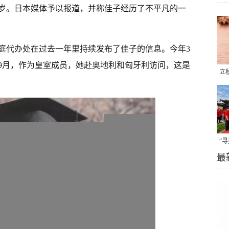
25岁。日本媒体予以报道，并称佳子经历了不平凡的一
庭代办处在过去一年里持续发布了佳子的信息。今年3
9月，作为皇室成员，她赴奥地利和匈牙利访问，这是
立
晒
味
“
最
题