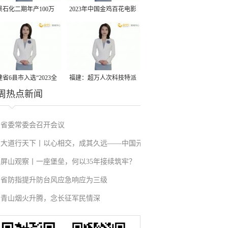
景石化二期年产100万
2023年中国金鸡百花电影
丙烷脱氢项目建成中交
节有福电影巡展31日启动
省6县市入选“2023全
福建：超万人次科技特派
周热点新闻
县域发展潜力百强县”
员一线开展服务
省委常委会召开会议
大道行天下丨以心相交，成其久远——中国元
屏山观察丨一座堡垒，何以35年接续筑牢？
首外交的世界情怀与大国气派
省防指提升防台风应急响应为三级
青山烟火升腾，念长征军民情深