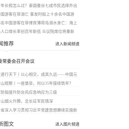
新年长假怎么过？泰国曼谷七成市民选择外出
中国游客在菲溺亡 事发时船上十余名中国游
两名中国游客在菲律宾薄荷岛溺水身亡：海上
美人口增长率创百年新低 众议院席位将重新
闻推荐
进入新闻频道
委常委会召开会议
大道行天下丨以心相交，成其久远——中国元
屏山观察丨一座堡垒，何以35年接续筑牢？
省防指提升防台风应急响应为三级
青山烟火升腾，念长征军民情深
全省深入学习贯彻习近平党建思想赓续实施新
新图文
进入图片频道