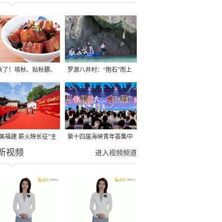
秋了！啃秋、贴秋膘、
罗源八井村：“抱石”而上
秋，福建人这样过才够
→
寻美福建 薪火映长征”主
第十四届海峡青年荟集中
新视频
活动在龙岩长汀启动
阶段活动在福州举行
进入视频频道