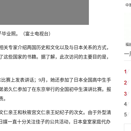
中
吨
子毕业照。（富士电视台）
福建
相关专家介绍两国历史和文化以及与日本关系的方式，
一
国
了这些国家的书籍。据了解，此次访问的主要目的是，
术比赛上发表讲话；9月，她还参加了日本全国高中生手
和弟弟久仁参加了在东京举行的全国初中生演讲比赛。报
责。
宫文仁亲王和秋筱宫文仁亲王妃纪子的次女。由于外型清
。日媒一直十分关注佳子的公共活动，日本皇室家庭代办