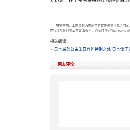
处透露，佳子今后将持续出席各类活动
特别声明：
本网登载内容出于更直观传递信息之目的
内容涉及任何第三方合法权利，请及时与ts@hxnews.
相关阅读
日本最美公主生日有何特别之处 日本佳子
网友评论