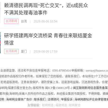
赖清德民调再现“死亡交叉”，近6成民众
不满其处理毒油事件
台湾新闻
台湾
|
2026-08-06 10:54
研学搭建两岸交流桥梁 青春往来联结厦金
情谊
台湾新闻
厦门
|
2026-08-06 17:59
业道德监督、违法和不良信息举报电话：0591-87095414 举报邮箱：service@hxnews.c
戏频道作品版权归作者所有，如果侵犯了您的版权，请联系我们，本站将在3个工作日
，拒绝盗版游戏，注意自我保护，谨防受骗上当，适度游戏益脑，沉迷游戏伤身，合理
016 海峡网(福建日报主管主办) 版权所有 闽ICP备15008128号-2
闽互联网新闻信息服务备案编号
都市报(海峡网)采编人员所创作作品之版权，未经报业集团书面授权，不得转载、摘
说明
|
海峡网全媒体广告价
|
联系我们
|
法律顾问
|
举报投诉
|
海峡网跟帖评论自律管理
友情链接：
新闻频道
|
福建频道
|
新闻聚合