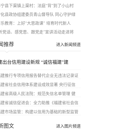
泰宁县下渠镇上渠村：法庭“背”到了小山村
宁化县政协组建委员青山督导队 同心守护绿
将乐教育：上好“大思政课” 培育时代新人
“听党话、感党恩、跟党走”宣讲活动走进将
闻推荐
进入新闻频道
建出台信用建设新规 “诚信福建”建
福建推行专项信用报告替代企业无违法记录证
福建省社会信用体系建设成效显著 央行征信
福建省高级人民法院：规范失信名单管理 健
福建省诚信促进会：全力助推《福建省社会信
福建市场监管：构建以信用为基础的新型监管
新图文
进入图片频道