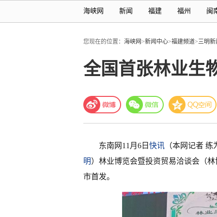
海峡网
新闻
福建
福州
闽
您现在的位置：
海峡网
>
新闻中心
>
福建频道
>
三明新
全国首张林业生
东南网11月6日
快讯
（本网记者 练
明
）林业博览会暨投资贸易洽谈会（林
市首发。