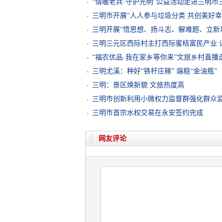
“情暖老兵·守护光明”公益活动走进三明市
三明市开展“人人参与垃圾分类 共创美好幸
三明开展“悟思想、扬斗志、解难题、立新
三明三元区西际村主打西际蜜桔富民产业 
“福农优品·我在家乡等你来”文旅乡村直播
三明尤溪：种好“铁杆庄稼” 端稳“金油瓶”
三明：景区焕新貌 文旅热度高
三明市创新利用小微权力监督群强化群众
三明市首宗水权交易在永安签约完成
网友评论