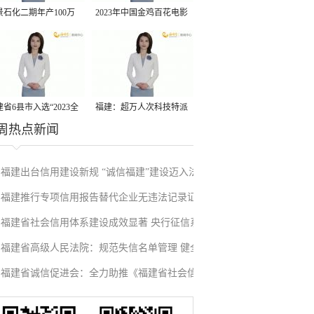
景石化二期年产100万
2023年中国金鸡百花电影
丙烷脱氢项目建成中交
节有福电影巡展31日启动
省6县市入选“2023全
福建：超万人次科技特派
周热点新闻
县域发展潜力百强县”
员一线开展服务
福建出台信用建设新规 “诚信福建”建设迈入法
福建推行专项信用报告替代企业无违法记录证
治化新阶段
福建省社会信用体系建设成效显著 央行征信系
明改革成效显著
福建省高级人民法院：规范失信名单管理 健全
统赋能实体经济
福建省诚信促进会：全力助推《福建省社会信
信用修复机制
用条例》落地见效