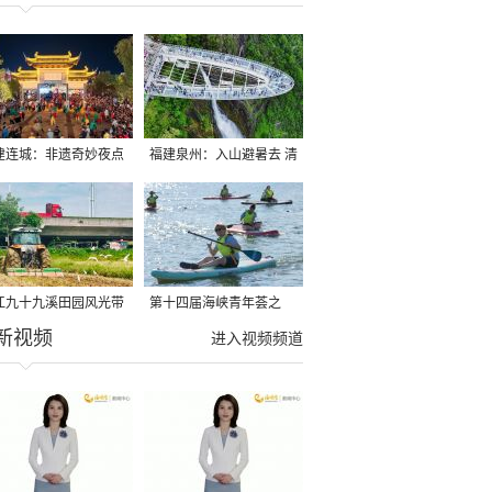
建连城：非遗奇妙夜点
福建泉州：入山避暑去 清
夏夜
凉好惬意
江九十九溪田园风光带
第十四届海峡青年荟之
新视频
亩早稻迎来成熟收割季
2026榕台青年大学生水上
进入视频频道
运动交流营