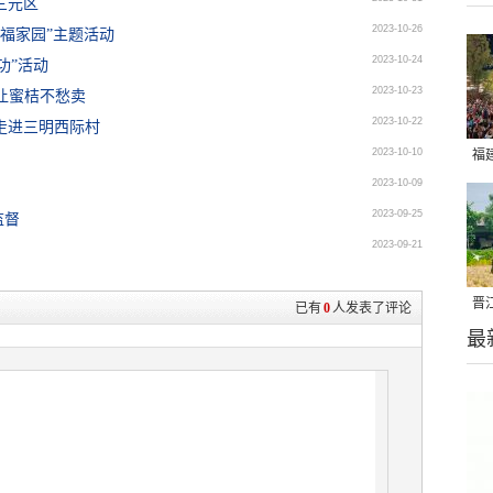
三元区
2023-10-26
福家园”主题活动
2023-10-24
功”活动
2023-10-23
让蜜桔不愁卖
2023-10-22
走进三明西际村
2023-10-10
福
2023-10-09
亮
2023-09-25
监督
2023-09-21
晋
已有
0
人发表了评论
最
千