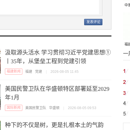
中
吨
福建
汲取源头活水 学习贯彻习近平党建思想①
一
国
丨35年，从堡垒工程到党建引领
福建新闻
福建
党建
|
2026-08-05 11:45
美国民警卫队在华盛顿特区部署延至2029
年1月
国际新闻
美国民警卫队
华盛顿
|
2026-08-05 09:53
种下的不仅是树，更是扎根本土的气韵