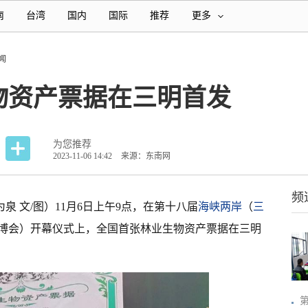
南
台湾
国内
国际
推荐
更多
闻
物资产票据在三明首发
为您推荐
2023-11-06 14:42
来源：东南网
频
为泉 文/图）11月6日上午9点，在第十八届
海峡两岸
（
三
博会）开幕仪式上，全国首张林业生物资产票据在三明