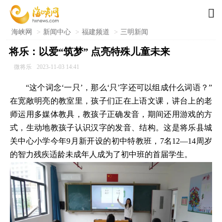

海峡网
>
新闻中心
>
福建频道
>
三明新闻
将乐：以爱“筑梦” 点亮特殊儿童未来
微将乐
2023-11-03 14:41
“这个词念‘一只’，那么‘只’字还可以组成什么词语？”
在宽敞明亮的教室里，孩子们正在上语文课，讲台上的老
师运用多媒体教具，教孩子正确发音，期间还用游戏的方
式，生动地教孩子认识汉字的发音、结构。这是将乐县城
关中心小学今年9月新开设的初中特教班，7名12—14周岁
的智力残疾适龄未成年人成为了初中班的首届学生。