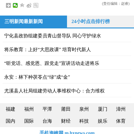
(责任编辑：赵睿)
三明新闻最新新闻
24小时点击排行榜
宁化县政协组建委员青山督导队 同心守护绿水
将乐教育：上好“大思政课” 培育时代新人
“听党话、感党恩、跟党走”宣讲活动走进将乐
永安：林下种茯苓点“绿”成“金”
尤溪县人社局组建劳动人事维权中心：合力维权
福建
福州
平潭
莆田
泉州
厦门
漳州
国内
国际
台海
财经
科技
娱乐
体育
手机海峡网 m.hxnews.com