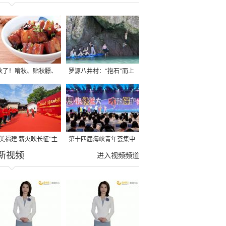
秋了！啃秋、贴秋膘、
罗源八井村：“抱石”而上
秋，福建人这样过才够
→
寻美福建 薪火映长征”主
第十四届海峡青年荟集中
新视频
活动在龙岩长汀启动
阶段活动在福州举行
进入视频频道