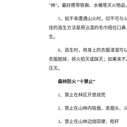
“林”。最好携带铁锹、水桶等灭火物
5、如不幸遭遇山火时，切不可与
佳的逃生方法是用沾湿的毛巾捂住口鼻
生。
6、逃生时，将身上的衣服浸湿可
衣服脱掉，将火拍灭或踩灭；如果来不
压灭。
森林防火 “十禁止”
1、禁止在林区开垦烧荒
2、禁止在山林内吸烟，丢烟头、
3、禁止在山林边烧田埂、秸秆