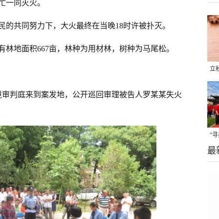
忙一同灭火。
民的共同努力下，大火最终在当晚18时许被扑灭。
有林地面积667亩，林种为用材林，树种为马尾松。
立
晒
态环境审判庭来到案发地，公开巡回审理被告人罗某某失火
味
“
最
题