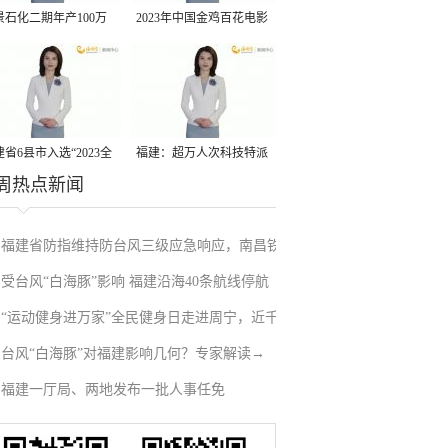
景石化二期年产100万
2023年中国金鸡百花电影
丙烷脱氢项目建成中交
节有福电影巡展31日启动
省6县市入选“2023全
福建：超万人次科技特派
周热点新闻
县域发展潜力百强县”
员一线开展服务
福建省防指维持防台风三级应急响应，南昌铁
受台风“白海豚”影响 福建沿海40条航线停航
路停运部分旅客列车→
“运动健身进万家”全民健身日走进周宁，近千
台风“白海豚”对福建影响几何？专家解读→
人徒步云端
福建一厅局、两地发布一批人事任免