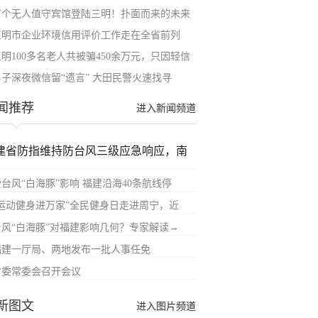
首个无人值守宾馆登陆三明！扑面而来的未来
三明市企业环境信用评价工作走在全省前列
三明100多名老人共被骗450余万元，只因轻信
男子深夜微信留“遗言” 大田民警火速找寻
闻推荐
进入新闻频道
建省防指维持防台风三级应急响应，南
受台风“白海豚”影响 福建沿海40条航线停
“运动健身进万家”全民健身日走进周宁，近
台风“白海豚”对福建影响几何？专家解读→
福建一厅局、两地发布一批人事任免
省委常委会召开会议
新图文
进入图片频道