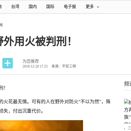
南
台湾
国内
国际
电子报
更多
闻
野外用火被判刑！
为您推荐
2018-12-20 17:25
来源：平安三明
频
刑！
的火花最无情。可有的人在野外对防火“不以为然”，殊
损失，付出沉重代价。