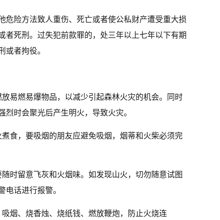
他危险方法致人重伤、死亡或者使公私财产遭受重大损
或者死刑。过失犯前款罪的，处三年以上七年以下有期
刑或者拘役。
燃放易燃易爆物品，以减少引起森林火灾的机会。同时
强烈时会聚光后产生明火，导致火灾。
火煮食，要吸烟的朋友应避免吸烟，烟蒂和火柴必须完
要随时留意飞灰和火烟味。如发现山火，切勿随意试图
警电话进行报警。
、吸烟、烧香烛、烧纸钱、燃放鞭炮，防止火烧连