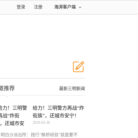
登录
注册
海湃客户端
道推荐
最新三明新闻
给力！三明警方再战“炸
街族”，还城市安宁！
2019-03-30
三明白沙派出所：践行“枫桥经验”就是要不