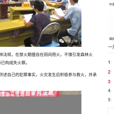
中
吨
福建
一
国
林法规，在禁火期擅自在田间用火，不慎引发森林火
为已构成失火罪。
供述自己的犯罪事实，火灾发生后积极参与救火，并承