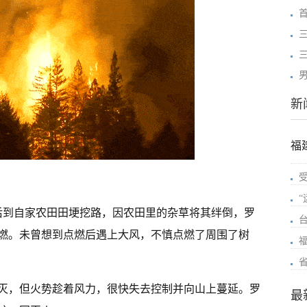
新
福
某午后到自家农田田埂挖路，因农田里的杂草将其绊倒，罗
燃。未曾想到点燃后遇上大风，不慎点燃了周围了树
灭，但火势趁着风力，很快失去控制并向山上蔓延。罗
最