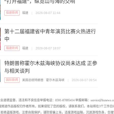
“打开福建”，纵览山与海的交响
福建新闻
福建
|
2026-08-07 11:44
第十二届福建省中青年演员比赛火热进行
中
福建新闻
福建
|
2026-08-07 18:07
特朗普称霍尔木兹海峡协议尚未达成 正参
与相关谈判
国际新闻
美国总统特朗普
霍尔木兹海峡
|
2026-08-07 09:54
业道德监督、违法和不良信息举报电话：0591-87095414 举报邮箱：service@hxnews.c
戏频道作品版权归作者所有，如果侵犯了您的版权，请联系我们，本站将在3个工作日
，拒绝盗版游戏，注意自我保护，谨防受骗上当，适度游戏益脑，沉迷游戏伤身，合理