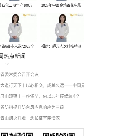
景石化二期年产100万
2023年中国金鸡百花电影
丙烷脱氢项目建成中交
节有福电影巡展31日启动
省6县市入选“2023全
福建：超万人次科技特派
周热点新闻
县域发展潜力百强县”
员一线开展服务
省委常委会召开会议
大道行天下丨以心相交，成其久远——中国元
屏山观察丨一座堡垒，何以35年接续筑牢？
首外交的世界情怀与大国气派
省防指提升防台风应急响应为三级
青山烟火升腾，念长征军民情深