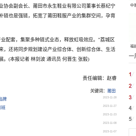
业协会副会长、莆田市永生鞋业有限公司董事长蔡纪宁
中
吨
补链也是强链，拓宽了莆田鞋服产业的集群空间，孕育
产业配套，集聚多种链式业态，释放虹吸效应。”荔城区
福建
来，还将同步规划建设产业综合体、创新综合体、生活
一
国
(本报记者 林剑波 通讯员 何晋生 张毅)
责任编辑：赵睿
关键词：
莆田
2023-11-28
品牌
2023-11-27
训班
2023-11-23
2023-11-08
2023-11-07