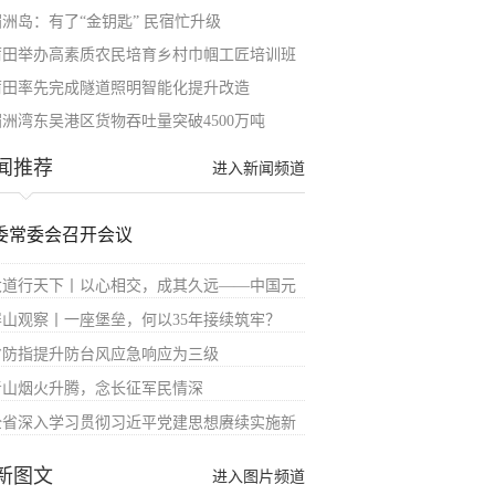
湄洲岛：有了“金钥匙” 民宿忙升级
莆田举办高素质农民培育乡村巾帼工匠培训班
莆田率先完成隧道照明智能化提升改造
湄洲湾东吴港区货物吞吐量突破4500万吨
闻推荐
进入新闻频道
委常委会召开会议
大道行天下丨以心相交，成其久远——中国元
屏山观察丨一座堡垒，何以35年接续筑牢？
省防指提升防台风应急响应为三级
青山烟火升腾，念长征军民情深
全省深入学习贯彻习近平党建思想赓续实施新
新图文
进入图片频道