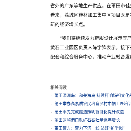
省外的广东等地生产供应。在莆田市鞋
看来，荔城区鞋材加工集中区项目既是
新的经济增长点。
“我们将继续发力鞋服设计展示等
黄石工业园区负责人陈宇锋表示，接下
配套和综合服务中心，推动产业融合发展。
相关阅读
莆田湄洲岛：和美海岛 持续打响妈祖文化
莆田举办高素质农民培育乡村巾帼工匠培
莆田率先完成隧道照明智能化提升改造
莆田罗屿港口铁矿石吞吐量逐年增长
莆田警方：警力下沉一线 站好“护学岗”