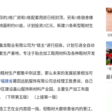
目的2栋厂房和1栋配套用房已经封顶，另有1栋宿舍楼
面积约65亩，计划投资2亿元，新建15条新型鞋材生
立
晒
鑫龙鞋业有限公司为“链主”进行招商，计划引进全自动
味
套生产基地，专注于贴合加工鞋用材料及各种鞋材开发
“
的鞋材生产都集中到这里，那么未来的发展前景相当可
最
题
”
福建省
莆田远航服饰有限公司总经理王胜勇说，自己
中区建设鑫山服饰新材料产业园，主要生产加工布面
。（下转第五版） （上接第一版）
造工艺在业内首屈一指，但鞋材大都依靠省内的晋江、