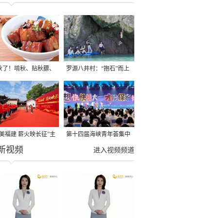
秋了！啃秋、贴秋膘、
罗源八井村：“抱石”而上
秋，福建人这样过才够
→
寻美福建 薪火映长征”主
第十四届海峡青年荟集中
新视频
活动在龙岩长汀启动
阶段活动在福州举行
进入视频频道