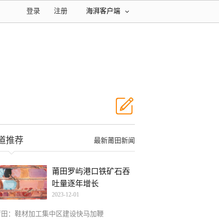
登录
注册
海湃客户端
道推荐
最新莆田新闻
莆田罗屿港口铁矿石吞
吐量逐年增长
2023-12-01
莆田：鞋材加工集中区建设快马加鞭