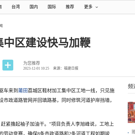
南
台湾
国内
国际
推荐
更多
闻
集中区建设快马加鞭
为您推荐
2023-12-01 10:25
来源：福建日报
频
驱车来到
莆田
荔城区鞋材加工集中区工地一线，只见施
设市政道路管网并回填路基，同时修筑河道护岸挡墙，
，赶紧撸起袖子加油干。”项目负责人李旭峰说，工地上
0天的劳动竞赛，确保8条市政道路和2条河道工程如期竣