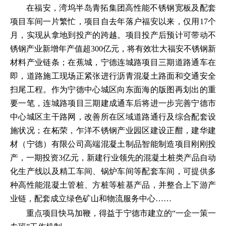
在福安，湾坞半岛青拓集团高性能不锈钢宽板及配套
项目车间一片繁忙，项目自去年落户福安以来，仅用17个
月，实现从拿地到投产的跨越。项目投产后预计可带动不
锈钢产业新增年产值超300亿元，将有效壮大福安不锈钢新
材料产业链条；在蕉城，宁德连城路项目三期道路通车在
即，道路施工现场正紧张进行沥青混凝土路面和交通安全
扫尾工程。作为宁德中心城区向东面海的版图再划出的重
要一笔，连城路项目三期建成通车后将进一步完善宁德市
中心城区主干路网，改善所在区域道路通行及综合配套设
施状况；在柘荣，乍洋不锈钢产业园区建设正酣，建华建
材（宁德）有限公司高端混凝土制品智能制造项目刚刚投
产，一期投资3亿元，新建行业领先的混凝土桩类产品自动
化生产线以及精工车间、锅炉车间等配套车间，可提供多
种高性能混凝土管桩、方桩等桩基产品，并整合上下游产
业链，配套成立绿色矿山和物流服务中心……
重点项目快马加鞭，得益于宁德市建立的“一企一策一