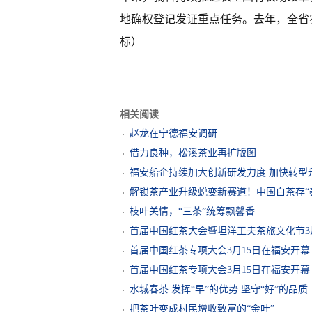
地确权登记发证重点任务。去年，全省农垦
标）
相关阅读
赵龙在宁德福安调研
借力良种，松溪茶业再扩版图
福安船企持续加大创新研发力度 加快转型
解锁茶产业升级蜕变新赛道！中国白茶存“
枝叶关情，“三茶”统筹飘馨香
首届中国红茶大会暨坦洋工夫茶旅文化节3
首届中国红茶专项大会3月15日在福安开幕
首届中国红茶专项大会3月15日在福安开幕
水城春茶 发挥“早”的优势 坚守“好”的品质
把茶叶变成村民增收致富的“金叶”