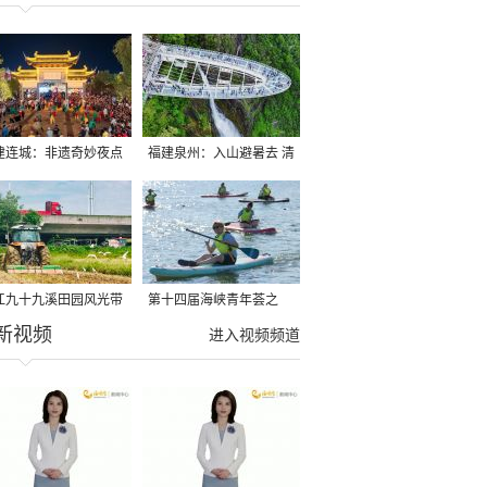
建连城：非遗奇妙夜点
福建泉州：入山避暑去 清
夏夜
凉好惬意
江九十九溪田园风光带
第十四届海峡青年荟之
新视频
亩早稻迎来成熟收割季
2026榕台青年大学生水上
进入视频频道
运动交流营