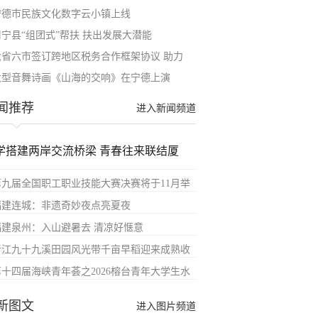
宁德市民族文化数字云小镇上线
周宁县“组团式”帮扶 扶出发展大潜能
六省六市签订跨地区税务合作框架协议 助力
大型音舞诗画《山海的交响》在宁德上演
闻推荐
进入新闻频道
学搭建两岸交流桥梁 青春往来联结厦
第九届全国职工职业技能大赛决赛将于11月举
福建连城：非遗奇妙夜点亮夏夜
福建泉州：入山避暑去 清凉好惬意
晋江九十九溪田园风光带千亩早稻迎来成熟收
第十四届海峡青年荟之2026榕台青年大学生水
新图文
进入图片频道