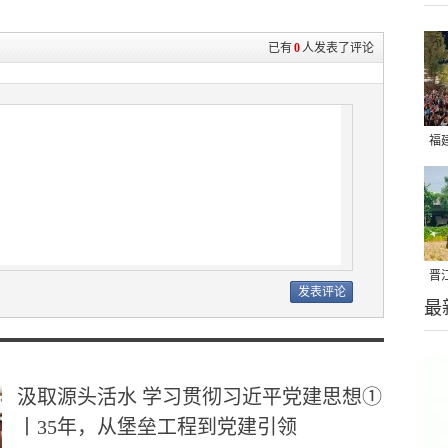
已有
0
人发表了评论
福
亮
晋
最
千
汲取源头活水 学习贯彻习近平党建思想①
丨35年，从堡垒工程到党建引领