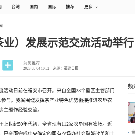
南
台湾
国内
国际
推荐
更多
闻
茶业）发展示范交流活动举行
为您推荐
2023-05-04 10:52
来源：福建日报
频
流活动日前在福安市召开。来自全国28个垦区主管部门
余人参与。我省围绕发挥茶产业特色优势衔接推进农垦农
等主题作经验交流。
上世纪50年代初，全省现有112家农垦国有农场。近
，已全面完成中央确定的国有农场办社会职能改革和土