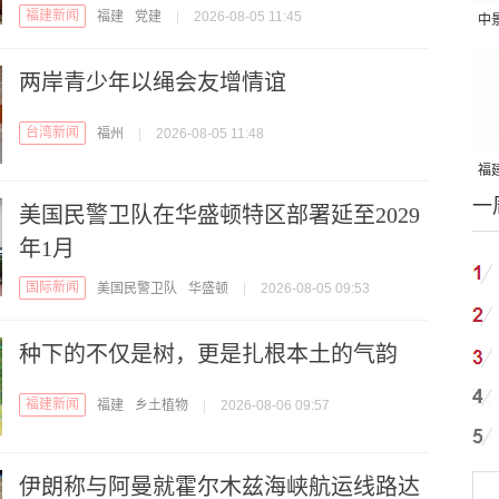
福建新闻
福建
党建
|
2026-08-05 11:45
中
吨
两岸青少年以绳会友增情谊
台湾新闻
福州
|
2026-08-05 11:48
福建
一
国
美国民警卫队在华盛顿特区部署延至2029
年1月
国际新闻
美国民警卫队
华盛顿
|
2026-08-05 09:53
种下的不仅是树，更是扎根本土的气韵
福建新闻
福建
乡土植物
|
2026-08-06 09:57
伊朗称与阿曼就霍尔木兹海峡航运线路达