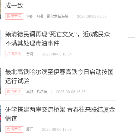
成一致
国际新闻
伊朗
阿曼
霍尔木兹海峡
|
2026-08-06 09:59
赖清德民调再现“死亡交叉”，近6成民众
不满其处理毒油事件
台湾新闻
台湾
|
2026-08-06 10:54
最北高铁哈尔滨至伊春高铁今日启动按图
运行试验
国内新闻
高铁
哈尔滨
|
2026-08-06 16:36
研学搭建两岸交流桥梁 青春往来联结厦金
情谊
台湾新闻
厦门
|
2026-08-06 17:59