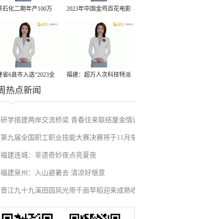
景石化二期年产100万
2023年中国金鸡百花电影
丙烷脱氢项目建成中交
节有福电影巡展31日启动
省6县市入选“2023全
福建：超万人次科技特派
周热点新闻
县域发展潜力百强县”
员一线开展服务
研学搭建两岸交流桥梁 青春往来联结厦金情谊
第九届全国职工职业技能大赛决赛将于11月举
福建连城：非遗奇妙夜点亮夏夜
行
福建泉州：入山避暑去 清凉好惬意
晋江九十九溪田园风光带千亩早稻迎来成熟收
割季