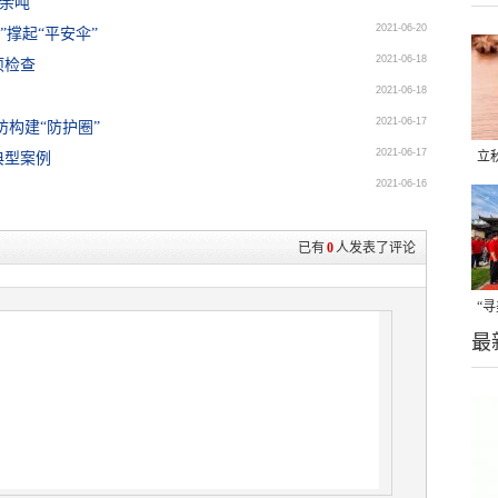
0余吨
2021-06-20
”撑起“平安伞”
2021-06-18
项检查
2021-06-18
2021-06-17
构建“防护圈”
2021-06-17
立
典型案例
2021-06-16
晒
味
已有
0
人发表了评论
“
最
题