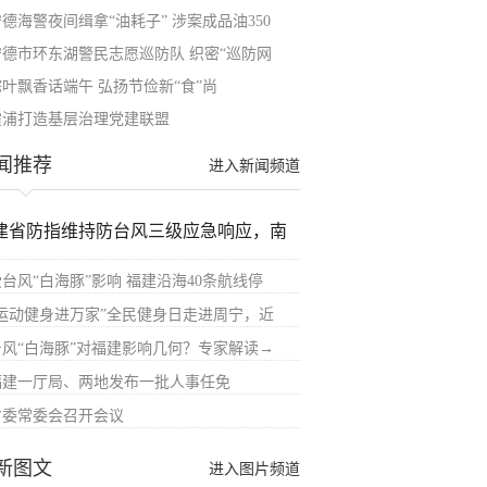
德海警夜间缉拿“油耗子” 涉案成品油350
宁德市环东湖警民志愿巡防队 织密“巡防网
粽叶飘香话端午 弘扬节俭新“食”尚
霞浦打造基层治理党建联盟
闻推荐
进入新闻频道
建省防指维持防台风三级应急响应，南
受台风“白海豚”影响 福建沿海40条航线停
“运动健身进万家”全民健身日走进周宁，近
台风“白海豚”对福建影响几何？专家解读→
福建一厅局、两地发布一批人事任免
省委常委会召开会议
新图文
进入图片频道