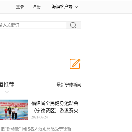
登录
注册
海湃客户端
道推荐
最新宁德新闻
福建省全民健身运动会
（宁德赛区）游泳赛火
2021-06-24
热
拥抱“新动能” 网络名人近距离感受宁德新