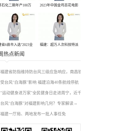
景石化二期年产100万
2023年中国金鸡百花电影
丙烷脱氢项目建成中交
节有福电影巡展31日启动
省6县市入选“2023全
福建：超万人次科技特派
周热点新闻
县域发展潜力百强县”
员一线开展服务
福建省防指维持防台风三级应急响应，南昌铁
受台风“白海豚”影响 福建沿海40条航线停航
路停运部分旅客列车→
“运动健身进万家”全民健身日走进周宁，近千
台风“白海豚”对福建影响几何？专家解读→
人徒步云端
福建一厅局、两地发布一批人事任免