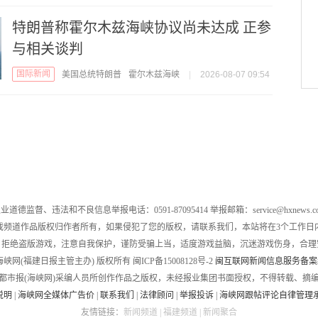
特朗普称霍尔木兹海峡协议尚未达成 正参
与相关谈判
国际新闻
美国总统特朗普
霍尔木兹海峡
|
2026-08-07 09:54
业道德监督、违法和不良信息举报电话：0591-87095414 举报邮箱：service@hxnews.c
戏频道作品版权归作者所有，如果侵犯了您的版权，请联系我们，本站将在3个工作日
，拒绝盗版游戏，注意自我保护，谨防受骗上当，适度游戏益脑，沉迷游戏伤身，合理
016 海峡网(福建日报主管主办) 版权所有 闽ICP备15008128号-2
闽互联网新闻信息服务备案编号
都市报(海峡网)采编人员所创作作品之版权，未经报业集团书面授权，不得转载、摘
说明
|
海峡网全媒体广告价
|
联系我们
|
法律顾问
|
举报投诉
|
海峡网跟帖评论自律管理
友情链接：
新闻频道
|
福建频道
|
新闻聚合