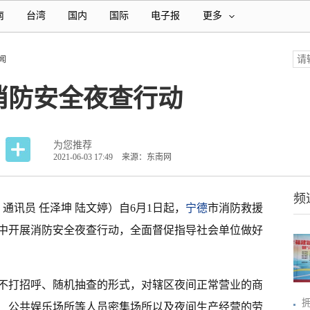
南
台湾
国内
国际
电子报
更多
闻
消防安全夜查行动
为您推荐
2021-06-03 17:49
来源：东南网
频
 通讯员 任泽坤 陆文婷）自6月1日起，
宁德
市消防救援
集中开展消防安全夜查行动，全面督促指导社会单位做好
不打招呼、随机抽查的形式，对辖区夜间正常营业的商
、公共娱乐场所等人员密集场所以及夜间生产经营的劳