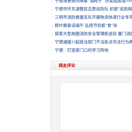
宁德海警夜间缉拿“油耗子” 涉案成品油35
宁德市环东湖警民志愿巡防队 织密“巡防网
三明市消防救援支队开展物流快递行业专
粽叶飘香话端午 弘扬节俭新“食”尚
探索大型商圈消防安全管理新途径 厦门消防
宁德通报11起政法部门不当执法司法行为
宁德：打造家门口的学习阵地
网友评论