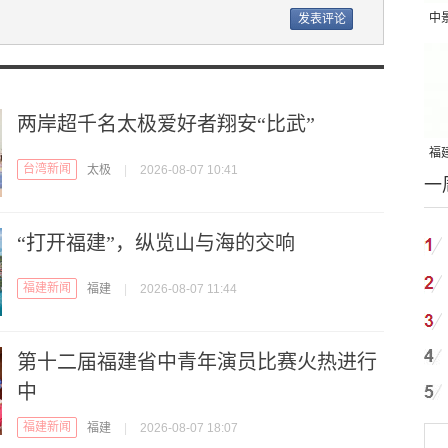
中
吨
两岸超千名太极爱好者翔安“比武”
福建
台湾新闻
太极
|
2026-08-07 10:41
一
国
“打开福建”，纵览山与海的交响
福建新闻
福建
|
2026-08-07 11:44
第十二届福建省中青年演员比赛火热进行
中
福建新闻
福建
|
2026-08-07 18:07