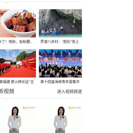
秋了！啃秋、贴秋膘、
罗源八井村：“抱石”而上
秋，福建人这样过才够
→
寻美福建 薪火映长征”主
第十四届海峡青年荟集中
新视频
活动在龙岩长汀启动
阶段活动在福州举行
进入视频频道