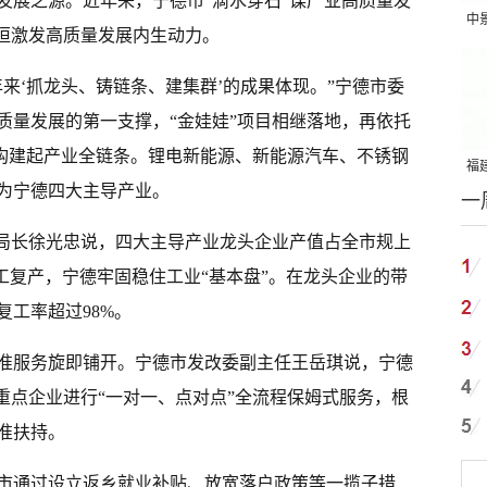
发展之源。近年来，宁德市“滴水穿石”谋产业高质量发
中
以恒激发高质量发展内生动力。
吨
来‘抓龙头、铸链条、建集群’的成果体现。”宁德市委
质量发展的第一支撑，“金娃娃”项目相继落地，再依托
”构建起产业全链条。锂电新能源、新能源汽车、不锈钢
福建
为宁德四大主导产业。
一
国
局局长徐光忠说，四大主导产业龙头企业产值占全市规上
工复产，宁德牢固稳住工业“基本盘”。在龙头企业的带
复工率超过98%。
准服务旋即铺开。宁德市发改委副主任王岳琪说，宁德
重点企业进行“一对一、点对点”全流程保姆式服务，根
准扶持。
市通过设立返乡就业补贴、放宽落户政策等一揽子措