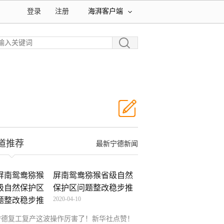
登录
注册
海湃客户端
道推荐
最新宁德新闻
屏南鸳鸯猕猴省级自然
保护区问题整改稳步推
2020-04-10
进
宁德复工复产这波操作厉害了！新华社点赞！