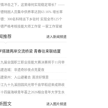
疫情冲击之下，这里缘何实现稳定增长？——
德特困人员集中供养率达到63.16% 增长率
德：300名科特派下乡驻村 实现全市125个
宁德严格考核技能大师工作室 一家工作室被
闻推荐
进入新闻频道
学搭建两岸交流桥梁 青春往来联结厦
第九届全国职工职业技能大赛决赛将于11月举
福建连城：非遗奇妙夜点亮夏夜
福建泉州：入山避暑去 清凉好惬意
晋江九十九溪田园风光带千亩早稻迎来成熟收
第十四届海峡青年荟之2026榕台青年大学生水
新图文
进入图片频道