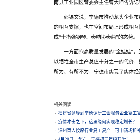
南县工业园区管委会主任曹大坤告诉记
郭锡文说，宁德市推动龙头企业布
的相互支撑，也在空间布局上形成相互
成“十指弹钢琴、奏响协奏曲”的态势。
一方面抱高质量发展的“金娃娃”
以牺牲全市生产总值十分之一的代价，坚
所为、有所不为，宁德市实现了实体经
相关阅读
福建省领导到宁德调研工会服务企业复工
疫情冲击之下，这里缘何实现稳定增长？
漳州盲人按摩行业复工复产 可申请场租
4月20日，龙岩、宁德初三年级开学！