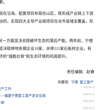
者。
局在沿海，配套项目布局在山区，既形成产业链上下游
协同，实现四大主导产业链项目在全市县域全覆盖，形
，另一方面坚决去除破坏生态的落后产能。两年前，宁德
决取缔地条钢企业18家、关停221家石板材企业。有
济的“强筋壮骨”和生态环境的巩固提升。
责任编辑：赵睿
关键词：
宁德
复工复产
2020-04-10
复产工作
2020-04-10
——福建宁德复工复产走访见闻
2020-04-10
补助
2020-04-10