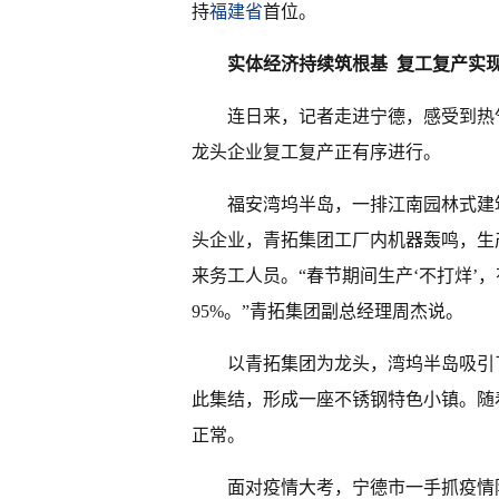
持
福建省
首位。
实体经济持续筑根基 复工复产实
连日来，记者走进宁德，感受到热
龙头企业复工复产正有序进行。
福安湾坞半岛，一排江南园林式建
头企业，青拓集团工厂内机器轰鸣，生产
来务工人员。“春节期间生产‘不打烊’
95%。”青拓集团副总经理周杰说。
以青拓集团为龙头，湾坞半岛吸引
此集结，形成一座不锈钢特色小镇。随
正常。
面对疫情大考，宁德市一手抓疫情