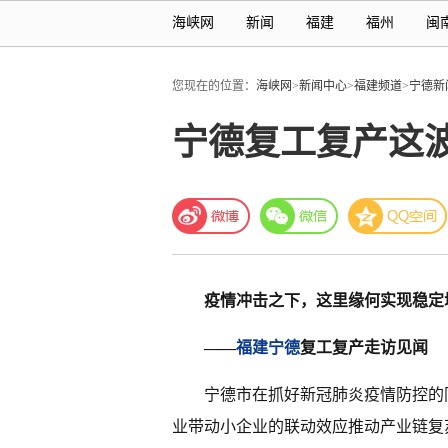
海峡网
新闻
福建
福州
闽
您现在的位置：
海峡网
>
新闻中心
>
福建频道
>
宁德新
宁德复工复产这
疫情冲击之下，这里缘何实现稳定
——
福建
宁德
复工复产走访见闻
宁德市在抓好新冠肺炎疫情防控的
业带动小企业的联动效应推动产业链复