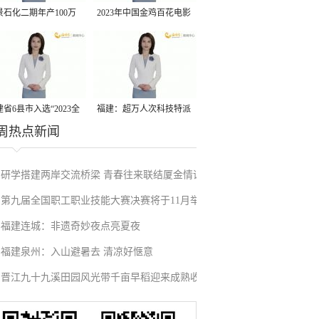
景石化二期年产100万
2023年中国金鸡百花电影
丙烷脱氢项目建成中交
节有福电影巡展31日启动
省6县市入选“2023全
福建：超万人次科技特派
周热点新闻
县域发展潜力百强县”
员一线开展服务
研学搭建两岸交流桥梁 青春往来联结厦金情谊
第九届全国职工职业技能大赛决赛将于11月举
福建连城：非遗奇妙夜点亮夏夜
行
福建泉州：入山避暑去 清凉好惬意
晋江九十九溪田园风光带千亩早稻迎来成熟收
割季