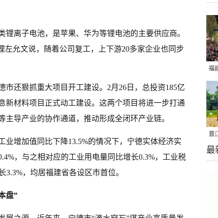
类锂离子电池，是苹果、华为等锂电池的主要供应商。
理左允文说，随着公司复工，上下游20多家企业也同步
福
亮
市还狠抓重大项目开工建设。2月26日，总投资185亿
息新材料项目正式动工建设。这两个项目将进一步打通
等主导产业的协作通道，推动形成全闭环产业链。
晋
工业增加值同比下降13.5%的情况下，宁德实体经济实
最
千
.4%，与之相对应的工业用电量同比增长0.3%，工业税
长3.3%，均居福建省各设区市首位。
本盘”