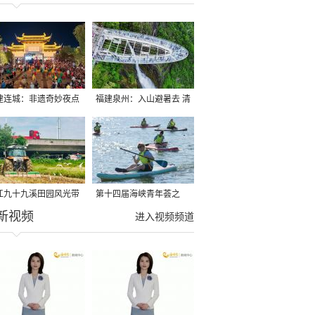
建连城：非遗奇妙夜点
福建泉州：入山避暑去 清
夏夜
凉好惬意
江九十九溪田园风光带
第十四届海峡青年荟之
新视频
亩早稻迎来成熟收割季
2026榕台青年大学生水上
进入视频频道
运动交流营