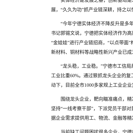
实体经济是发展之基，创新驱动是
展，“久久为功”抓产业链深耕，持之
“今年宁德实体经济不降反升是多年
书记郭锡文说，宁德把实体经济作为高
“金娃娃”进行产业链招商，“以点带面
新材料、铜材料等战略性新兴产业已成
“龙头稳，工业稳。”宁德市工信
工业比重60%。通过狠抓龙头企业的复
动下，目前全市1000多家规上工业企业
围绕龙头企业，靶向瞄准痛点，精
坚持“一线考察干部”，下派党员干部对
据企业需求提供用工、物流、金融等精
当前缺工问题困扰很多企业，宁德