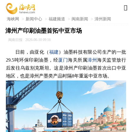

海峡网
>
新闻中心
>
福建频道
>
闽南新闻
>
漳州新闻
漳州产印刷油墨首拓中亚市场
闽南日报
2026-06-10 09:16
日前，由亚化（
福建
）油墨科技有限公司生产的一批
29.5吨环保印刷油墨，经
厦门
海关所属
漳州
海关监管放行
后发往乌兹别克斯坦。这是漳州产印刷油墨首次出口中亚
地区，也是漳州产墨类产品时隔8年重返中亚市场。