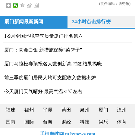
(责任编辑：唐秀敏)
厦门新闻最新新闻
24小时点击排行榜
1-9月全国环境空气质量厦门排名第六
厦门：真金白银 新措施保障“菜篮子”
厦门马拉松赛预报名人数创新高 抽签结果揭晓
前三季度厦门居民人均可支配收入数据出炉
今天厦门天气晴好 最高气温31℃左右
福建
福州
平潭
莆田
泉州
厦门
漳州
国内
国际
台海
财经
科技
娱乐
体育
手机海峡网 m.hxnews.com