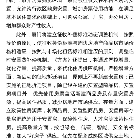
同时，放开房票购房区域，鼓励被征收人在本辖区购房安
置，允许跨行政区购房安置。增加房票使用功能，在满足
基本居住需求的基础上，可购买公寓、厂房、办公用房，
增加群众财产性收入。
此外，厦门将建立征收补偿标准动态调整机制，按照
等价值原则，使征收补偿标准与周边房地产商品房市场价
格相适应；按照与市场化租赁标准相适应的原则，调整临
时安置费补偿机制。《方案》还提出，将通过严控增量、
优化存量、提高质量，来优化住房供应机制。严控增量方
面，新启动的征地拆迁项目，原则上不再新建安置房；已
实施的征地拆迁项目，除已经在建的安置型商品房、安置
房项目外，优先使用房票盘活新建商品房及存量安置房
源，提高居住品质，减少房地产市场供应。存量方面，建
立政策性房源库，将商品房、安置型商品房、安置房等存
量房源统筹用于安置房、保障性住房、人才房等政策性住
房。提高质量方面，按照绿色、低碳、智能、安全的标
准，加大“好房子”供应。优先在配套成熟区域供应土地，