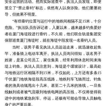
安全运营的活动。然而实际巡查中，执法人员发现，即便
竖立了“禁止垂钓”标志，依然有人以身涉险。他们屡屡劝
导，但效果不明显。
“有些垂钓位置与运行中的地铁间相隔不足15米，十分
危险。”执法队员告诉记者，入夏以来，越来越多钓鱼爱好
者在厦门海堤段进行垂钓，不久前，他们联合轨道集团安
保部巡查厦门海堤时，就在海堤中段发现一名垂钓人员。
当时，该男子看见执法人员远远走来，就迅速收起鱼
竿，准备骑上电动车离开。执法人员询问得知，该名男子
姓谢，是某公司员工，家住集美，经常利用休息时间来海
堤上钓鱼。执法人员注意到，海堤是个缓坡设计，最高处
与地铁运行区相隔不到15米，不仅如此，上方还有多条15
千伏厦门地铁海堤段高压线路，地铁列车飞驰而过。钓鱼
者的渔具动辄甩出十几米、甚至二十几米的渔线，一旦鱼
线触到或者被气流吸到地铁电网的高压线，不仅将使得前
进中的地铁紧急刹车、停运，还极有可能会导致人员触电
身亡的严重后果。