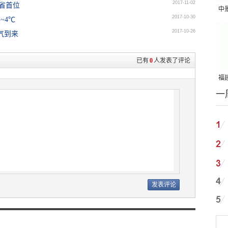
2017-11-02
全省首位
中
2017-10-30
~4℃
吨
2017-10-26
气到来
已有
0
人发表了评论
福建
一
国