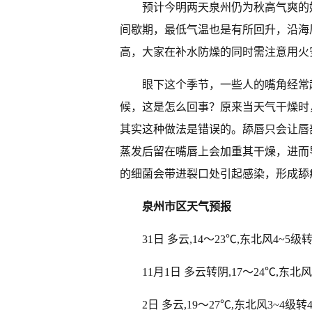
预计今明两天泉州仍为秋高气爽的
间歇期，最低气温也是有所回升，沿海
高，大家在补水防燥的同时需注意用火
眼下这个季节，一些人的嘴角经常
候，这是怎么回事？原来当天气干燥时
其实这种做法是错误的。舔唇只会让唇
蒸发后留在嘴唇上会加重其干燥，进而
的细菌会带进裂口处引起感染，形成舔
泉州市区天气预报
31日 多云,14～23℃,东北风4~5级转
11月1日 多云转阴,17～24℃,东北风
2日 多云,19～27℃,东北风3~4级转