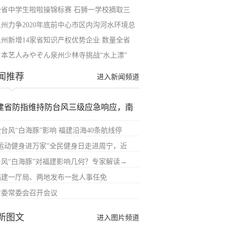
全省中学生啦啦操锦标赛 石狮一学校摘取三
泉州力争2020年底前中心市区内沟河水环境总
泉州新增14家省知识产权优势企业 数量全省
日本艺人みやぞん泉州少林寺挑战“水上漂”
闻推荐
进入新闻频道
建省防指维持防台风三级应急响应，南
受台风“白海豚”影响 福建沿海40条航线停
“运动健身进万家”全民健身日走进周宁，近
台风“白海豚”对福建影响几何？专家解读→
福建一厅局、两地发布一批人事任免
省委常委会召开会议
新图文
进入图片频道