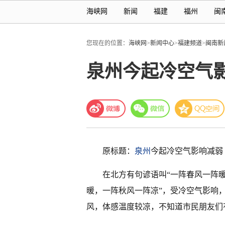
海峡网
新闻
福建
福州
闽
您现在的位置：
海峡网
>
新闻中心
>
福建频道
>
闽南新
泉州今起冷空气
原标题：
泉州
今起冷空气影响减弱
在北方有句谚语叫“一阵春风一阵
暖，一阵秋风一阵凉”，受冷空气影响，
风，体感温度较凉，不知道市民朋友们