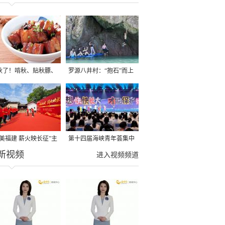
秋了！啃秋、贴秋膘、
罗源八井村：“抱石”而上
秋，福建人这样过才够
→
寻美福建 薪火映长征”主
第十四届海峡青年荟集中
新视频
活动在龙岩长汀启动
阶段活动在福州举行
进入视频频道