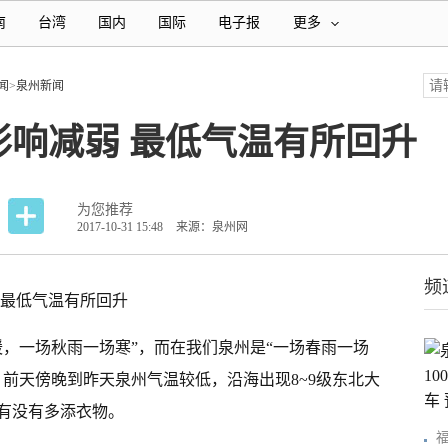
南
台湾
国内
国际
电子报
更多
闻
>
泉州新闻
影响减弱 最低气温有所回升
为您推荐
2017-10-31 15:48
来源：泉州网
频
 最低气温有所回升
暖，一场秋雨一场寒”，而在我们泉州是“一场春雨一场
前天傍晚到昨天泉州气温较低，沿海出现8~9级东北大
有没有多添衣物。