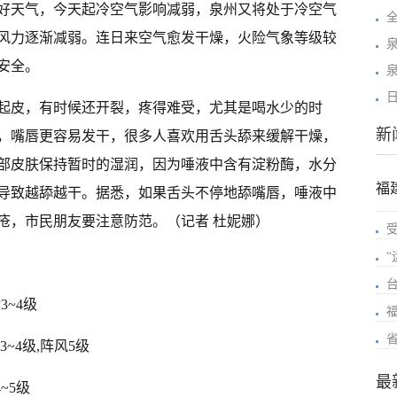
好天气，今天起冷空气影响减弱，泉州又将处于冷空气
风力逐渐减弱。连日来空气愈发干燥，火险气象等级较
安全。
起皮，有时候还开裂，疼得难受，尤其是喝水少的时
新
，嘴唇更容易发干，很多人喜欢用舌头舔来缓解干燥，
部皮肤保持暂时的湿润，因为唾液中含有淀粉酶，水分
福
导致越舔越干。据悉，如果舌头不停地舔嘴唇，唾液中
疮，市民朋友要注意防范。（记者 杜妮娜）
3~4级
3~4级,阵风5级
最
4~5级