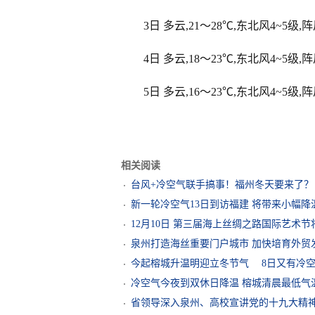
3日 多云,21～28℃,东北风4~5级,
4日 多云,18～23℃,东北风4~5级,
5日 多云,16～23℃,东北风4~5级,
相关阅读
台风+冷空气联手搞事！福州冬天要来了？
新一轮冷空气13日到访福建 将带来小幅降
12月10日 第三届海上丝绸之路国际艺术
泉州打造海丝重要门户城市 加快培育外贸
今起榕城升温明迎立冬节气 8日又有冷
冷空气今夜到双休日降温 榕城清晨最低气温
省领导深入泉州、高校宣讲党的十九大精