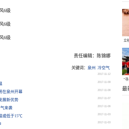
阵风6级
阵风6级
阵风6级
立
晒
责任编辑：陈锦娜
味
关键词：
泉州
冷空气
2017-11-12
“
2017-11-09
温
最
题
2017-11-08
节将在泉州开幕
2017-11-07
发展新优势
2017-11-06
空气来袭
2017-11-03
或低于15℃
2017-11-03
神