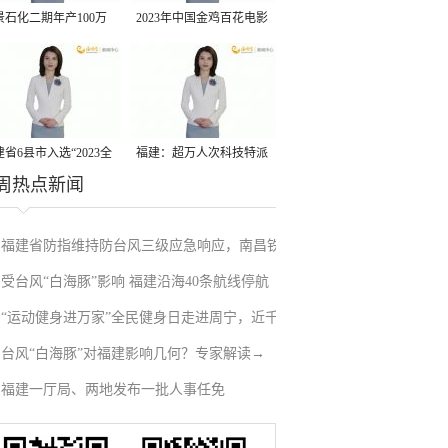
景石化二期年产100万
2023年中国金鸡百花电影
丙烷脱氢项目建成中交
节有福电影巡展31日启动
省6县市入选“2023全
福建：超万人次科技特派
周热点新闻
县域发展潜力百强县”
员一线开展服务
福建省防指维持防台风三级应急响应，南昌铁
受台风“白海豚”影响 福建沿海40条航线停航
路停运部分旅客列车→
“运动健身进万家”全民健身日走进周宁，近千
台风“白海豚”对福建影响几何？专家解读→
人徒步云端
福建一厅局、两地发布一批人事任免