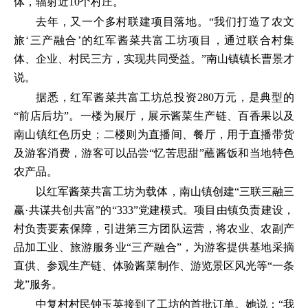
体，辐射近10个村庄。
去年，又一个多村联建项目落地。“我们打造了农文
旅‘三产融合’的红军酱菜共富工坊项目，通过联合村集
体、企业、村民三方，实现共同受益。”南山镇镇长曹景才
说。
据悉，红军酱菜共富工坊总投资280万元，是典型的
“前店后坊”。一楼为展厅，展示酱菜生产链、百香果以及
南山镇红色历史；二楼则为直播间、餐厅，用于直播带货
及游客消费，游客可以品尝“忆苦思甜”蘸酱饭和当地特色
农产品。
以红军酱菜共富工坊为载体，南山镇创建“三联三融三
赢·共谋共创共富”的“333”党建模式。项目由镇负责建设，
村负责要素保障，引进第三方团队运营，将农业、农副产
品加工业、旅游服务业“三产融合”，为游客提供基地采摘
直供、参观生产链、体验酱菜制作、游览景区风光等“一条
龙”服务。
中复村村民钟玉英接到了工坊的首批订单。她说：“我