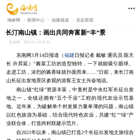

海峡网
>
新闻中心
>
福建频道
>
龙岩新闻
长汀南山镇：画出共同奔富新“丰”景
东南网
2024-03-14 09:49
东南网3月14日报道（
福建
日报记者 戴敏 通讯员 陈天
长 许昇延）“酱菜工坊的造型独特，一下就能吸引眼球。
走进工坊，浓烈的酱香味就扑面而来……”日前，来长汀南
山长征出发地景区参观的游客王女士兴奋地说。
南山镇“红绿”资源丰富，中复村是中央红军长征出发
地之一，全镇还拥有“五个千亩”工程的现代农业示范基
地。近年来，为破解单个村发展力量单薄的问题，南山镇
以红色旅游为基础，结合现代特色农业，共建“红”“绿”产
业联合体，打造跨村联建示范片。
自2021年以来，南山镇已打造2个长征出发地文旅综合