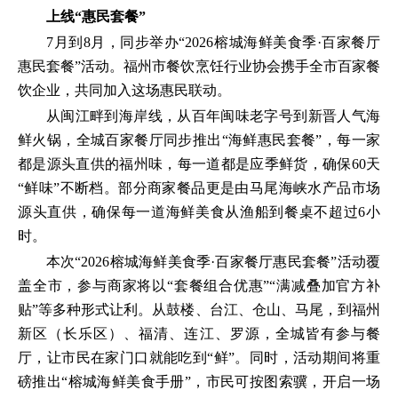
上线“惠民套餐”
7月到8月，同步举办“2026榕城海鲜美食季·百家餐厅
惠民套餐”活动。福州市餐饮烹饪行业协会携手全市百家餐
饮企业，共同加入这场惠民联动。
从闽江畔到海岸线，从百年闽味老字号到新晋人气海
鲜火锅，全城百家餐厅同步推出“海鲜惠民套餐”，每一家
都是源头直供的福州味，每一道都是应季鲜货，确保60天
“鲜味”不断档。部分商家餐品更是由马尾海峡水产品市场
源头直供，确保每一道海鲜美食从渔船到餐桌不超过6小
时。
本次“2026榕城海鲜美食季·百家餐厅惠民套餐”活动覆
盖全市，参与商家将以“套餐组合优惠”“满减叠加官方补
贴”等多种形式让利。从鼓楼、台江、仓山、马尾，到福州
新区（长乐区）、福清、连江、罗源，全城皆有参与餐
厅，让市民在家门口就能吃到“鲜”。同时，活动期间将重
磅推出“榕城海鲜美食手册”，市民可按图索骥，开启一场