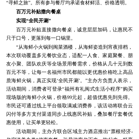
“寻鲜之旅”。所有参与餐厅均承诺食材鲜活、价格透明。
百万元补贴撒向餐桌
实现“全民开涮”
百万元补贴直接撒向餐桌，诚意层层加码，让惠民不
只于口号，更落到每一口锅里。
“从海鲜小火锅到闽菜酒楼，从海鲜姿造到宵夜排档，
本次联动覆盖多元餐饮业态，适配一人食、家庭聚餐、朋
友小聚、团队欢庆等全场景用餐需求，价格从几十元到数
百元不等，让每一名福州市民都能以更优惠价格吃上高品
质海鲜火锅，真正实现‘全民开涮’。”主办方负责人表示，
活动期间，消费者可登录“福州有礼闽式生活小程序”购买
现场版的海鲜小火锅，价格99元起，超值优惠先到先得。
市民还可通过线上平台领取满减消费券，该活动将联合云
闪付等多方支付渠道同步上线惠民补贴，叠加餐厅套餐优
惠使用，让买单更轻松。
活动期间，主办方联合区域主力酒店推出“票根经济-