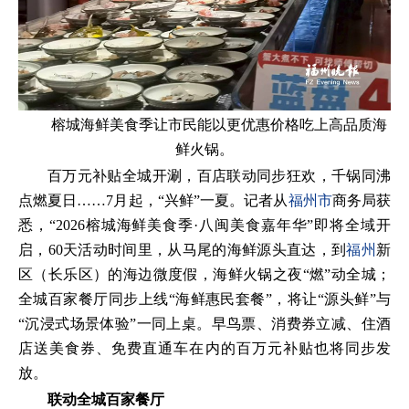
榕城海鲜美食季让市民能以更优惠价格吃上高品质海
鲜火锅。
百万元补贴全城开涮，百店联动同步狂欢，千锅同沸
点燃夏日……7月起，“兴鲜”一夏。记者从
福州市
商务局获
悉，“2026榕城海鲜美食季·八闽美食嘉年华”即将全域开
启，60天活动时间里，从马尾的海鲜源头直达，到
福州
新
区（长乐区）的海边微度假，海鲜火锅之夜“燃”动全城；
全城百家餐厅同步上线“海鲜惠民套餐”，将让“源头鲜”与
“沉浸式场景体验”一同上桌。早鸟票、消费券立减、住酒
店送美食券、免费直通车在内的百万元补贴也将同步发
放。
联动全城百家餐厅