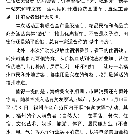
住宿送美食券”优惠套餐，引导游客住下来、吃起来，畅享
一站式鲜味之旅；活动期间开通免费直通车，直达主会
场，让消费者出行无负担。
本次活动还将联合全市星级酒店、精品民宿和高品质
商务酒店集体“放价”，推出优惠折扣。不管是亲子游、闺
密行还是躺平度假，总有一家适合你的“梦中情房”。
此外，本次活动拟投放住宿消费券，省下的住宿钱，
转头就能多吃两顿海鲜。从价格直减到优惠券叠加，从住
宿优惠到出行补贴，层层让利，环环相扣——让每一名福
州市民和外地游客，都能用最实在的价格，吃到最鲜活的
福州味道。
值得一提的是，海鲜美食季期间，市民消费还有额外
惊喜。随着福州入选有奖发票试点城市，从2026年2月13日
至7月31日，福州在全市范围内开展“有奖发票”活动。其
间，福州的个人消费者（自然人），在零售、餐饮、住
宿、文化艺术、娱乐、旅游、体育、居民服务业（不含
水、电、气）等八个行业实际消费后，获得单张票面金额