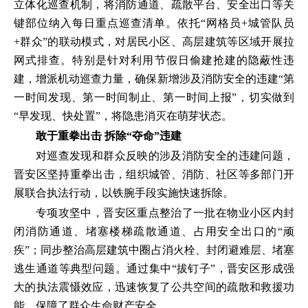
立体化巡查机制，将消防通道、疏散平台、安全出口等关
键部位纳入每日重点巡查清单。依托“网格员+城管队员
+群众”的联动模式，对居民小区、高层建筑等区域开展拉
网式排查。特别是针对利用节假日偷建抢建的隐蔽性违
建，增派机动巡查力量，确保新增涉及消防安全的违建“第
一时间发现、第一时间制止、第一时间上报”，切实做到
“早发现、快处置”，将隐患消灭在萌芽状态。
敢于重拳出击 拆除“夺命”违建
对巡查发现和群众反映的涉及消防安全的违建问题，
晋安区坚持重拳出击，组织城管、消防、社区等多部门开
展联合执法行动，以铁腕手段实施快速拆除。
专项攻坚中，晋安区重点整治了一批在物业小区内封
闭消防通道、堵塞楼梯疏散通道、占用安全出口的“顽
疾”；同步整治高层建筑中圈占消火栓、封闭避难层、堵塞
逃生通道等典型问题。通过集中“拔钉子”，晋安区形成强
大的执法震慑效应，迅速恢复了公共空间的疏散和救援功
能，保障了群众生命财产安全。