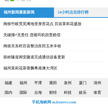
福州新闻最新新闻
24小时点击排行榜
闽侯竹岐荒芜滩地变身赏花点 百亩茉莉花盛放
无碰撞≠无责任 违规司机担责赔偿
闽侯关东村百亩整治良田玉米丰收
鼓岭隧道闽安隧道完成通信设备更新
福州茉莉花茶香飘粤港澳大湾区
福建
福州
平潭
莆田
泉州
厦门
漳州
国内
国际
台海
财经
科技
娱乐
体育
手机海峡网 m.hxnews.com