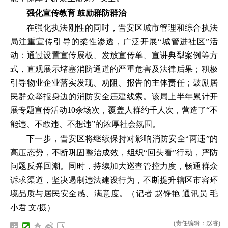
强化宣传教育 鼓励群防群治
在强化执法刚性的同时，晋安区城市管理和综合执法
局注重宣传引导的柔性渗透，广泛开展“城管进社区”活
动：通过设置宣传展板、发放宣传单、宣讲典型案例等方
式，直观展示堵塞消防通道的严重危害及法律后果；积极
引导物业企业落实发现、劝阻、报告的主体责任；鼓励居
民群众举报身边的消防安全违建线索。该局上半年累计开
展专题宣传活动10余场次，覆盖人群约千人次，营造了“不
能违、不敢违、不想违”的浓厚社会氛围。
下一步，晋安区将继续保持对影响消防安全“两违”的
高压态势，不断巩固整治成效，组织“回头看”行动，严防
问题反弹回潮。同时，持续加大巡查管控力度，畅通群众
诉求渠道，坚决遏制违法建设行为，不断提升辖区市容环
境品质与居民安全感、满意度。（记者 赵铮艳 通讯员 毛
小君 文/摄）
(责任编辑：赵睿)