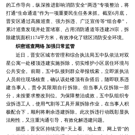
的工作导向，纵深推进影响消防安全“两违”专项整治，将
打通“生命通道”作为一项重要民生任务来抓。截至6月底，
晋安区通过高频巡查、强力拆违、广泛宣传等“组合拳”，
累计巡查发现并处置堵塞、占用消防通道等违建29宗，拆
除建筑面积1174平方米，有效净化了辖区消防安全环境。
织密巡查网络 加强日常监管
近日，晋安区城市管理和综合执法局五中队依法对双
星公寓一处楼顶违建实施拆除，切实维护小区居住环境与
公共安全。前期，五中队接到群众举报线索，立即派执法
人员前往现场核查，确认该处楼顶有杂搭后，随即联系违
建当事人，责令其限期自行拆除。但当事人仅拆除一部
分，未按要求整改到位。为保障整治成效，五中队组织专
业拆违工人，使用气割等工具开展拆除作业，在当事人积
极配合下，顺利将剩余违建拆除。此次拆违行动既彰显执
法刚性，又注重沟通引导，有效化解违建问题。
据悉，晋安区持续完善“天上看、地上查、网上管”的