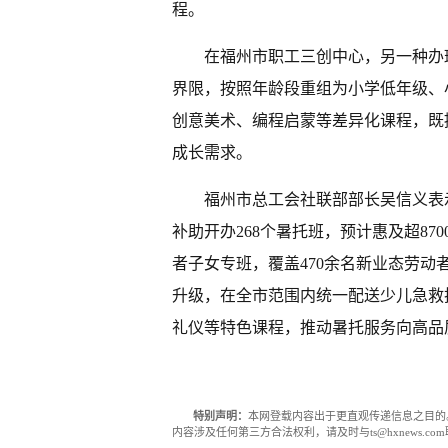
程。
在福州市职工三创中心，另一种办
界限，按照年龄段重组为小学低年级、
创意美术、编程启蒙等差异化课程，既
成长需求。
福州市总工会社联部部长吴信义表
补助开办268个暑托班，预计惠及超87
者子女专班，覆盖470余名新业态劳动
升级，在全市范围内统一配送少儿急救
礼仪等特色课程，推动暑托服务向高品
特别声明：
本网登载内容出于更直观传递信息之目的
内容涉及任何第三方合法权利，请及时与ts@hxnews.