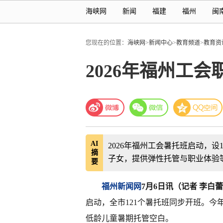
海峡网
新闻
福建
福州
闽
您现在的位置：
海峡网
>
新闻中心
>
教育频道
>
教育资
2026年福州工
AI
2026年福州工会暑托班启动，设
摘
子女，提供弹性托管与职业体验等
要
福州新闻网
7月6日讯（记者 李白蕾
启动，全市121个暑托班同步开班。今
低龄儿童暑期托管空白。