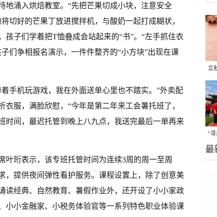
待地涌入烘焙教室。“先把芒果切成小块，注意安全
地将切好的芒果丁放进搅拌机，与酸奶一起打成糊状，
孩子们学着把T恤叠成会站起来的“书”。“左手抓住衣
孩子们争相报名演示，一件件整齐的“小方块”出现在课
立
晒
捧着手机玩游戏，我在外面送单心里也不踏实。”外卖配
味
折衣服，满脸欣慰，“今年是第二年来工会暑托班了，
班时间，最迟托管到晚上八九点，我送完最后一单再来
“
最
题
席叶珩表示，该专班托管时间为连续3周的周一至周
求，提供夜间弹性看护服务。课程设置上，除了创意美
诵读经典、自然教育、暑假作业外，还开设了小小家政
、小小金融家、小税务体验官等一系列特色职业体验课