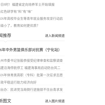
今日8时！福建省定向培养军士开始填报
红色研学有“料”有“味”
2026年高校毕业生等青年就业服务攻坚行动启
班级小了，教育如何更优质？
闻推荐
进入新闻频道
026年中外男篮俱乐部对抗赛（宁化站）
泉州市委书记张毅恭接受纪律审查和监察调查
福建沿海停航停工 福建海事局启动防台风二
2026年体育类高职（专科）批第一次征求志愿
财政平稳运行助力经济向好
国台办：民进党当局倒行逆施锁不住台青求发
新图文
进入图片频道