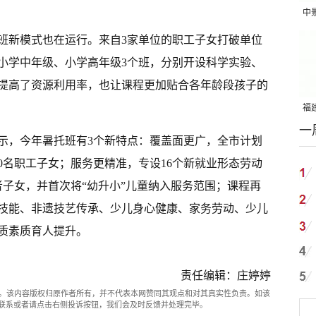
中
吨
班新模式也在运行。来自3家单位的职工子女打破单位
小学中年级、小学高年级3个班，分别开设科学实验、
提高了资源利用率，也让课程更加贴合各年龄段孩子的
福建
一
国
示，今年暑托班有3个新特点：覆盖面更广，全市计划
00名职工子女；服务更精准，专设16个新就业形态劳动
者子女，并首次将“幼升小”儿童纳入服务范围；课程再
技能、非遗技艺传承、少儿身心健康、家务劳动、少儿
质素质育人提升。
责任编辑：庄婷婷
。该内容版权归原作者所有，并不代表本网赞同其观点和对其真实性负责。如该
com联系或者请点击右侧投诉按钮，我们会及时反馈并处理完毕。