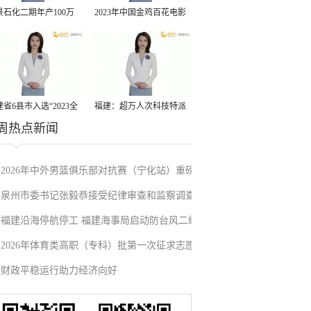
景石化二期年产100万
2023年中国金鸡百花电影
丙烷脱氢项目建成中交
节有福电影巡展31日启动
省6县市入选“2023全
福建：超万人次科技特派
周热点新闻
县域发展潜力百强县”
员一线开展服务
2026年中外男篮俱乐部对抗赛（宁化站）重磅
泉州市委书记张毅恭接受纪律审查和监察调查
来袭！抢票通道即将开启→
福建沿海停航停工 福建海事局启动防台风二级
2026年体育类高职（专科）批第一次征求志愿
应急响应
财政平稳运行助力经济向好
填报