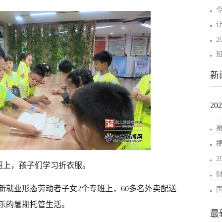
让
新
2
班上，孩子们学习折衣服。
新就业形态劳动者子女2个专班上，60多名外卖配送
乐的暑期托管生活。
最