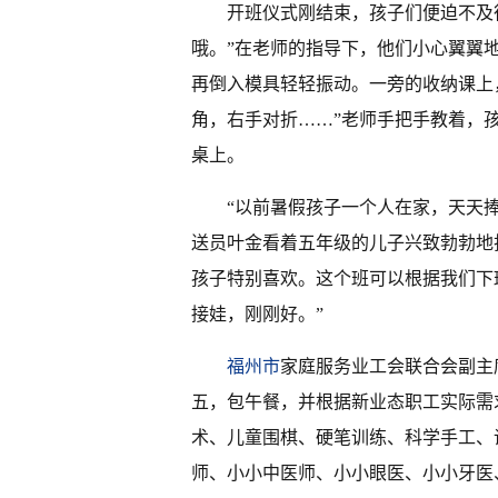
开班仪式刚结束，孩子们便迫不及
哦。”在老师的指导下，他们小心翼翼
再倒入模具轻轻振动。一旁的收纳课上，
角，右手对折……”老师手把手教着，
桌上。
“以前暑假孩子一个人在家，天天
送员叶金看着五年级的儿子兴致勃勃地
孩子特别喜欢。这个班可以根据我们下
接娃，刚刚好。”
福州市
家庭服务业工会联合会副主
五，包午餐，并根据新业态职工实际需
术、儿童围棋、硬笔训练、科学手工、
师、小小中医师、小小眼医、小小牙医