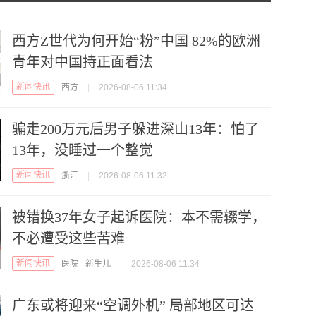
西方Z世代为何开始“粉”中国 82%的欧洲
青年对中国持正面看法
新闻快讯
西方
|
2026-08-06 11:34
骗走200万元后男子躲进深山13年：怕了
13年，没睡过一个整觉
新闻快讯
浙江
|
2026-08-06 11:32
被错换37年女子起诉医院：本不需辍学，
不必遭受这些苦难
新闻快讯
医院
新生儿
|
2026-08-06 11:34
广东或将迎来“空调外机” 局部地区可达