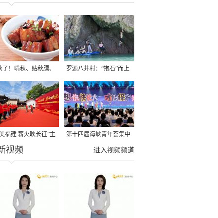
秋了！啃秋、贴秋膘、
罗源八井村：“抱石”而上
秋，福建人这样过才够
→
寻美福建 薪火映长征”主
第十四届海峡青年荟集中
新视频
活动在龙岩长汀启动
阶段活动在福州举行
进入视频频道