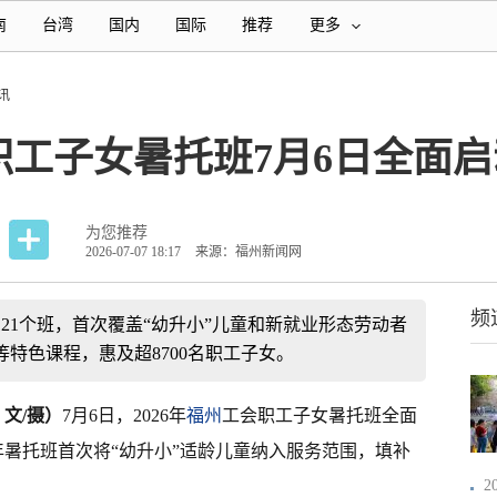
南
台湾
国内
国际
推荐
更多
讯
会职工子女暑托班7月6日全面
为您推荐
2026-07-07 18:17
来源：福州新闻网
频
121个班，首次覆盖“幼升小”儿童和新就业形态劳动者
特色课程，惠及超8700名职工子女。
 文/摄）
7月6日，2026年
福州
工会职工子女暑托班全面
年暑托班首次将“幼升小”适龄儿童纳入服务范围，填补