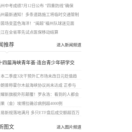
州中考成绩7月12日公布 “四重防线”确保
福州最新通知！多条道路施工将临时交通管制
绿茵场变蓝色海洋！“闽超”福州队球迷见面
连江在全省率先试点医保移动结算​
闻推荐
进入新闻频道
十四届海峡青年荟·连台青少年研学交
日本二季度3次干预外汇市场未改日元贬值趋
特朗普称霍尔木兹海峡协议尚未达成 正参与
荣耀新旗舰外形颠覆！罗永浩：看到的人都会
刚果（金）埃博拉确诊病例超4000例
交易新规落地满月 多只ETF盘后成交额超百万
新图文
进入图片频道