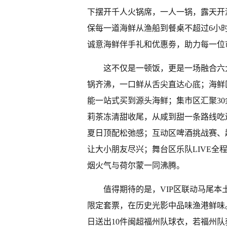
下摆开千人火锅席，一人一锅，露天开
保每一道海鲜从渔船到餐桌不超过6小时
诚意海鲜伴手礼和优惠劵，助力每一位
这不仅是一顿饭，更是一场融合六
锅齐沸，一口鲜从舌尖直达心底；海鲜
能一站式买到源头海鲜；集市区汇聚3
莉茶冻清甜收尾，从咸到甜一条路线吃
夏日顶配松弛感；互动区啤酒挑战赛、
让大小朋友尽兴；舞台区乐队LIVE
烟火气与荷尔蒙一同沸腾。
值得期待的是，VIP区联动马尾本
限定套票，在历史光影中品味渔港鲜味。
日送出10件闽超福州队球衣，若福州