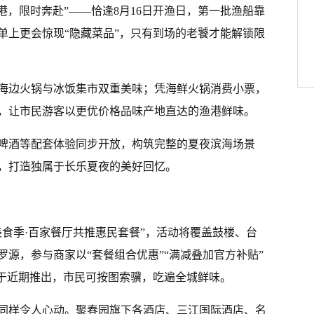
回港，限时奔赴”——恰逢8月16日开渔日，第一批渔船靠
单上更会惊现“隐藏菜品”，只有到场的老饕才能解锁限
海边火锅与冰饭集市双重美味；凭海鲜火锅消费小票，
，让市民游客以更优价格品味产地直达的渔港鲜味。
啤酒等配套体验同步开放，构筑完整的夏夜滨海场景
，打造独属于长乐夏夜的美好回忆。
鲜美食季·百家餐厅共推惠民套餐”，活动将覆盖鼓楼、台
源，参与商家以“套餐组合优惠”“满减叠加官方补贴”
将于近期推出，市民可按图索骥，吃遍全城鲜味。
同样令人心动。聚春园旗下各酒店、三江国际酒店、名