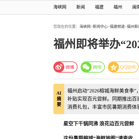
海峡网
新闻
福建
福州
闽
您现在的位置：
海峡网
>
新闻中心
>
福建频道
>
福州新
福州即将举办“20
福州启动“2026榕城海鲜美食季
AI
补贴实现百元尝鲜。同期推出百
摘
要
消费礼包，丰富市民暑期消费体
星空下千锅同沸 浪花边百元尝鲜
这份暑期榕城“海鲜地图”请查收