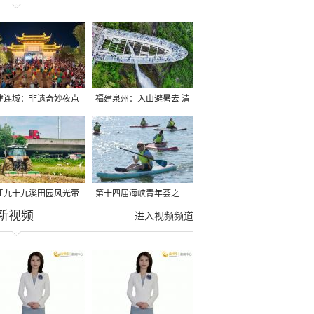
建连城：非遗奇妙夜点
福建泉州：入山避暑去 清
夏夜
凉好惬意
江九十九溪田园风光带
第十四届海峡青年荟之
新视频
亩早稻迎来成熟收割季
2026榕台青年大学生水上
进入视频频道
运动交流营