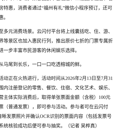
房特惠，消费者通过“福州有礼”微信小程序预订，还可
惠。
至多元消费场景。云闪付平台将上线囊括吃、住、游、
界等景区也加入惠民行列，推出原价七折的门票专属折
进一步丰富市民游客的休闲娱乐选择。
从马尾到长乐，一口一口吃透榕城的鲜。
活动正在火热进行，活动时间从2026年2月13日至7月31
围内注册登记的零售、餐饮、住宿、文化艺术、娱乐、
营主体实际消费后，取得单张票面金额（含税）100元
票（普通发票），即可参与活动。参与者可在云闪付
传清晰发票照片并确认OCR识别的票面内容（包括发票号
系统核验成功后便可参与抽奖。（记者 吴桦真）