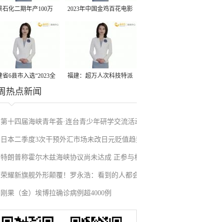
景石化二期年产100万
2023年中国金鸡百花电影
丙烷脱氢项目建成中交
节有福电影巡展31日启动
省6县市入选“2023全
福建：超万人次科技特派
周热点新闻
县域发展潜力百强县”
员一线开展服务
第十四届海峡青年荟·连台青少年研学交流活动
日本二季度3次干预外汇市场未改日元贬值趋势
在福州启航
特朗普称霍尔木兹海峡协议尚未达成 正参与相
荣耀新旗舰外形颠覆！罗永浩：看到的人都会
关谈判
刚果（金）埃博拉确诊病例超4000例
吃惊