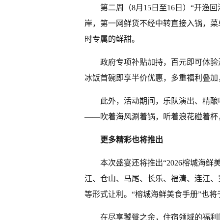
第二周（8月15日至16日）“开渔
岸，第一网鲜货不经中转直接入锅，菜
时专属的鲜甜。
政府专项补贴加持，百元即可体验
冰饭首碗即享半价优惠，多重福利叠加
此外，活动期间，乐队演出、精酿
——吹着海风涮着锅，听着浪花碰着杯
更多精彩也将推出
本次盛宴还将推出“2026榕城海
江、仓山、马尾、长乐、福清、连江、罗
等形式让利。“榕城海鲜美食手册”也
在尽享饕餮之余，住宿领域的福利