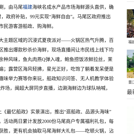
涮，由马尾
福建
海峡名成水产品市场海鲜源头直供，确
，政府补贴，99元实现“海鲜自由”。马尾区政府推出
市民游客游船政、购海鲜。
大主题区域的沉浸式夏夜派对——火锅区热气升腾，百
福
区推出爆款秒杀价海鲜，现场直播间让市民线上线下均
亮
0余种风味，鱼丸肉燕Q弹入魂，鲍鱼捞饭浓鲜拉丝，茉
遍；露营区海风轻拂，星光正好，吃饱了躺着发呆便是
趣味举力赛等你来玩，船政知识问答、无人机教学体验
晋
全程炸场，闽超大屏同步直播，边涮海鲜边为球队呐喊，
最
千
土《最忆船政》实景演出，推出“逛船政、品源头海味”
活动两日累计发放2000份马尾商户专属福利礼包，每
队获胜，更有机会抽取马尾海鲜大礼包——吃顿火锅，沾