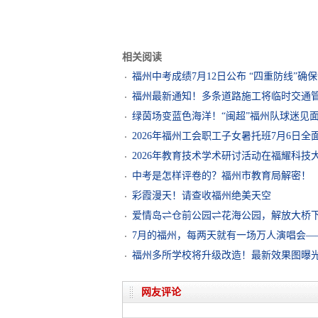
相关阅读
福州中考成绩7月12日公布 “四重防线”确保
福州最新通知！多条道路施工将临时交通
绿茵场变蓝色海洋！“闽超”福州队球迷见
2026年福州工会职工子女暑托班7月6日全
2026年教育技术学术研讨活动在福耀科技
中考是怎样评卷的？福州市教育局解密！
彩霞漫天！请查收福州绝美天空
爱情岛⇌仓前公园⇌花海公园，解放大桥
7月的福州，每两天就有一场万人演唱会—
福州多所学校将升级改造！最新效果图曝
网友评论