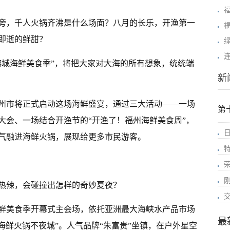
福
旁，千人火锅齐沸是什么场面？八月的长乐，开渔第一
即逝的鲜甜？
6榕城海鲜美食季”，将把大家对大海的所有想象，统统端
新
州市将正式启动这场海鲜盛宴，通过三大活动——一场
第
大会、一场结合开渔节的“开渔了！福州海鲜美食周”，
气融进海鲜火锅，展现给更多市民游客。
热辣，会碰撞出怎样的奇妙夏夜？
海鲜美食季开幕式主会场，依托亚洲最大海峡水产品市场
最
“海鲜火锅不夜城”。人气品牌“朱富贵”坐镇，在户外星空