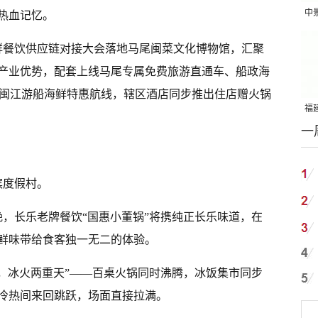
中
热血记忆。
吨
海鲜餐饮供应链对接大会落地马尾闽菜文化博物馆，汇聚
产业优势，配套上线马尾专属免费旅游直通车、船政海
、闽江游船海鲜特惠航线，辖区酒店同步推出住店赠火锅
福建
一
国
滨度假村。
夜晚，长乐老牌餐饮“国惠小董锅”将携纯正长乐味道，在
鲜味带给食客独一无二的体验。
席，冰火两重天”——百桌火锅同时沸腾，冰饭集市同步
冷热间来回跳跃，场面直接拉满。