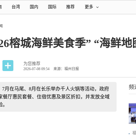
南
台湾
国内
国际
推荐
更多
闻
26榕城海鲜美食季” “海鲜地
为您推荐
2026-07-08 09:54
来源：福州日报
频
”，7月在马尾、8月在长乐举办千人火锅等活动，政府
家餐厅惠民套餐、住宿优惠及景区折扣，并发放全域
验。
福