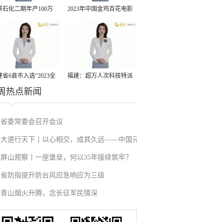
景石化二期年产100万
2023年中国金鸡百花电影
丙烷脱氢项目建成中交
节有福电影巡展31日启动
省6县市入选“2023全
福建：超万人次科技特派
周热点新闻
县域发展潜力百强县”
员一线开展服务
省委常委会召开会议
大道行天下丨以心相交，成其久远——中国元
屏山观察丨一座堡垒，何以35年接续筑牢？
首外交的世界情怀与大国气派
省防指提升防台风应急响应为三级
青山烟火升腾，念长征军民情深