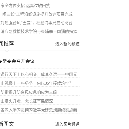
专家全方位支招 远离过敏困扰
“一闸三线”工程沿线设施提升改造项目完成
应对超强台风“巴威”，福建海事局启动防台
中消应急救援技术学院与柬埔寨王国消防指挥
闻推荐
进入新闻频道
委常委会召开会议
大道行天下丨以心相交，成其久远——中国元
屏山观察丨一座堡垒，何以35年接续筑牢？
省防指提升防台风应急响应为三级
青山烟火升腾，念长征军民情深
全省深入学习贯彻习近平党建思想赓续实施新
新图文
进入图片频道