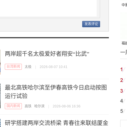
中
吨
福建
一
国
两岸超千名太极爱好者翔安“比武”
台湾新闻
太极
|
2026-08-07 10:41
最北高铁哈尔滨至伊春高铁今日启动按图
运行试验
国内新闻
高铁
哈尔滨
|
2026-08-06 16:36
研学搭建两岸交流桥梁 青春往来联结厦金