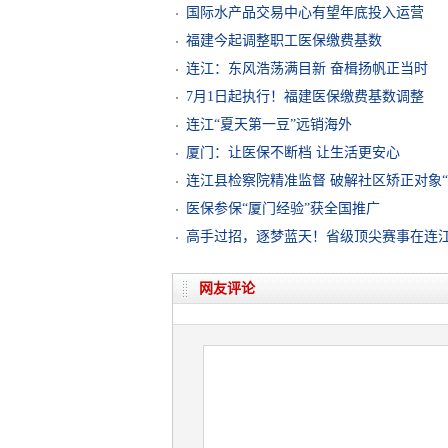
国际水产品交易中心有望年底投入运营
福建今起调整职工医保缴费基数
连江：东风浩荡满目新 奋楫扬帆正当时
7月1日起执行！福建医保缴费基数调整
连江“夏天第一豆”远销海外
厦门：让医保不断档 让生活更安心
连江县检察院精准监督 破解社区矫正对象“
医保参保“厦门经验”获全国推广
高手过招，逐梦蓝天！省级顶尖赛事在连
网友评论