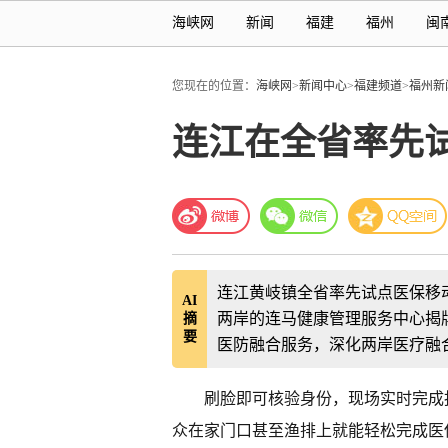
海峡网
新闻
福建
福州
闽
您现在的位置：
海峡网
>
新闻中心
>
福建频道
>
福州新
连江在全省率先试
连江黄岐镇全省率先试点医保移
AI
两岸的连马健康管理服务中心揭
摘
要
医防融合服务，深化两岸医疗融
刷脸即可核验身份，现场实时完成
众在家门口甚至渔排上就能轻松完成医