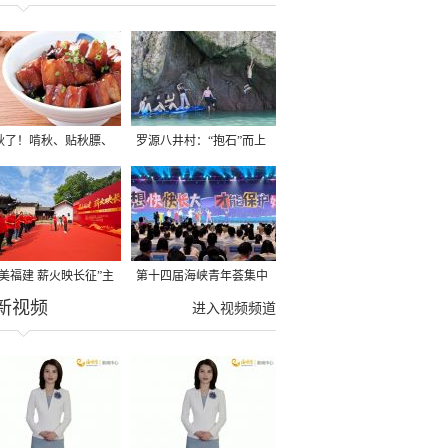
秋了！啃秋、贴秋膘、
罗源八井村：“抱石”而上
秋，福建人这样过才够
→
寻美福建 薪火映长征”主
第十四届海峡青年荟集中
新视频
活动在龙岩长汀启动
阶段活动在福州举行
进入视频频道