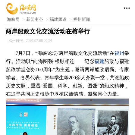

海峡网
>
新闻中心
>
福建频道
>
福州新闻
两岸船政文化交流活动在榕举行
福州日报
2026-07-08 09:54
7月7日，“海峡论坛·两岸船政文化交流活动”在
福州
举
行。活动以“向海图强·根脉相连——纪念
福建
船政与福建
船政学堂创办160周年”为主题，邀请两岸船政后裔、专家
学者、各界代表、青年学生等200余人齐聚一堂，共溯船政
历史文脉，重温“爱国、科学、创新、图强”的船政精神，
在追寻共同历史根脉中厚植民族情感、凝聚同心力量。