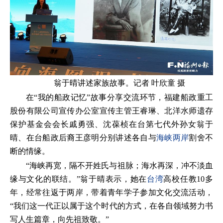
翁于晴讲述家族故事。记者 叶欣童 摄
在“我的船政记忆”故事分享交流环节，福建船政重工
股份有限公司宣传办公室宣传主管王睿琳、北洋水师遗存
保护基金会会长戚勇强、沈葆桢在台第七代外孙女翁于
晴、在台船政后裔王彦明分别讲述各自与
海峡两岸
割舍不
断的情缘。
“海峡再宽，隔不开姓氏与祖脉；海水再深，冲不淡血
缘与文化的联结。”翁于晴表示，她在
台湾
高校任教10多
年，经常往返于两岸，带着青年学子参加文化交流活动，
“我们这一代正以属于这个时代的方式，在各自领域努力书
写人生篇章，向先祖致敬。”