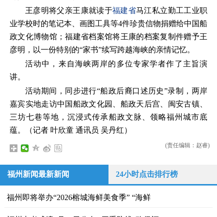
王彦明将父亲王康就读于
福建省
马江私立勤工工业职
业学校时的笔记本、画图工具等4件珍贵信物捐赠给中国船
政文化博物馆；福建省档案馆将王康的档案复制件赠予王
彦明，以一份特别的“家书”续写跨越海峡的亲情记忆。
活动中，来自海峡两岸的多位专家学者作了主旨演
讲。
活动期间，同步进行“船政后裔口述历史”录制，两岸
嘉宾实地走访中国船政文化园、船政天后宫、闽安古镇、
三坊七巷等地，沉浸式传承船政文脉、领略福州城市底
蕴。（记者 叶欣童 通讯员 吴丹红）
(责任编辑：赵睿)
福州新闻最新新闻
24小时点击排行榜
福州即将举办“2026榕城海鲜美食季” “海鲜