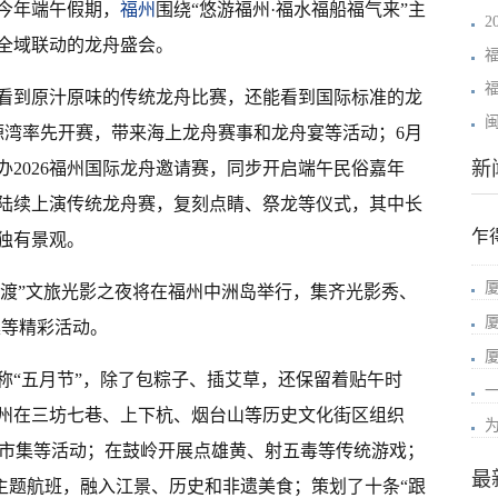
今年端午假期，
福州
围绕“悠游福州·福水福船福气来”主
全域联动的龙舟盛会。
看到原汁原味的传统龙舟比赛，还能看到国际标准的龙
源湾率先开赛，带来海上龙舟赛事和龙舟宴等活动；6月
新
举办2026福州国际龙舟邀请赛，同步开启端午民俗嘉年
陆续上演传统龙舟赛，复刻点睛、祭龙等仪式，其中长
乍
独有景观。
福舟竞渡”文旅光影之夜将在福州中洲岛举行，集齐光影秀、
集等精彩活动。
称“五月节”，除了包粽子、插艾草，还保留着贴午时
一
州在三坊七巷、上下杭、烟台山等历史文化街区组织
、国潮市集等活动；在鼓岭开展点雄黄、射五毒等传统游戏；
最
等主题航班，融入江景、历史和非遗美食；策划了十条“跟