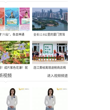
建“八仙”，各显神通
全长12.8公里的厦门筼筜
湖健身步道全线贯通
圈！成片紫色花瀑！就
连江黄岐离境退税商店揭
新视频
光明港公园
牌投用
进入视频频道