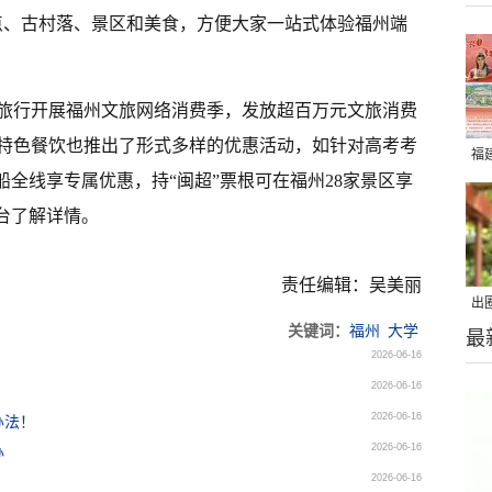
点、古村落、景区和美食，方便大家一站式体验福州端
旅行开展福州文旅网络消费季，发放超百万元文旅消费
特色餐饮也推出了形式多样的优惠活动，如针对高考考
福
船全线享专属优惠，持“闽超”票根可在福州28家景区享
台了解详情。
责任编辑：吴美丽
出
关键词：
福州
大学
最
在
2026-06-16
2026-06-16
2026-06-16
办法！
2026-06-16
办
2026-06-16