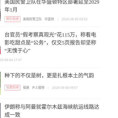
美国民警卫队在华盛顿特区部署延至2029
年1月
国际新闻
美国民警卫队
华盛顿
|
2026-08-05 09:53
台官员“假考察真观光”花115万，称看电
影吃甜点是“公务”，仅交5页报告却坚称
“无愧于心”
26-08-04 17:47
种下的不仅是树，更是扎根本土的气韵
福建新闻
福建
乡土植物
|
2026-08-06 09:57
伊朗称与阿曼就霍尔木兹海峡航运线路达
成一致