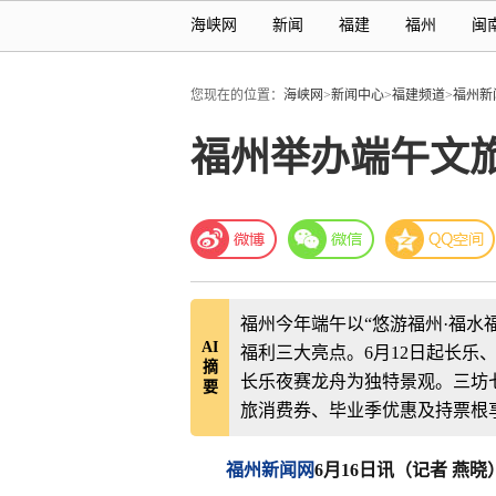
海峡网
新闻
福建
福州
闽
您现在的位置：
海峡网
>
新闻中心
>
福建频道
>
福州新
福州举办端午文
福州今年端午以“悠游福州·福水
AI
福利三大亮点。6月12日起长乐、
摘
长乐夜赛龙舟为独特景观。三坊
要
旅消费券、毕业季优惠及持票根享
福州新闻网
6月16日讯（记者 燕晓