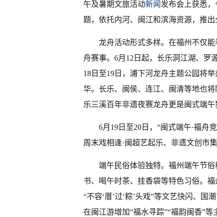
午及暑期文旅活动
新闻
发布会上获悉，
题，依托内河、闽江和滨海资源，推出
龙舟活动形式多样。在福州不仅能
舟赛事。6月12日起，长乐洞江湖、罗
18日至19日，浦下河龙舟主题公园将
华。长乐、闽侯、连江、闽清等地也将
乐三溪百年非遗夜赛龙舟更是闽式端午
6月19日至20日，“闽式端午·
周末戏相逢·闽超艺起乐、非遗文创市
端午民俗体验独特。福州端午节俗
书、喝午时茶、挂香袋等特色习俗。福
“不容‘厝’过‘粽’头戏”等文艺快闪
在闽江游增加“福水寻踪”“福韵闽香”