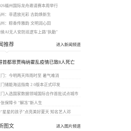
2026福州国际龙舟邀请赛本周举行
福州：非遗放光彩 古韵焕新生
福州：粽香传雅韵 文明润心田
闽侯AI无人安防巡逻车上路“执勤”
闻推荐
进入新闻频道
得首都恩贾梅纳霍乱疫情已致8人死亡
厦门：今明两天阵雨时至 暑气难消
厦门储能海运指南 2.0版本正式印发
厦门入选国家数据领域国际合作首批试点城市
张保障卡 “解冻”新人生
为“星星的孩子”点亮美好夏天 知名艺人邓
新图文
进入图片频道