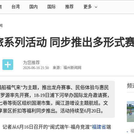
南
台湾
国内
国际
推荐
更多
闻
旅系列活动 同步推出多形式
为您推荐
2026-06-16 21:50
来源：福州新闻网
频
福船福气来”为主题，推出龙舟赛事、民俗体验与惠民
罗源率先开赛，18-19日浦下河举办国际龙舟邀请赛，
七巷等街区组织国潮市集，闽江游增设主题航班。文
景区折扣等福利同步推出。活动持续至6月20日。
）
记者从6月16日召开的“闽式端午·福舟竞渡”
福建省
端