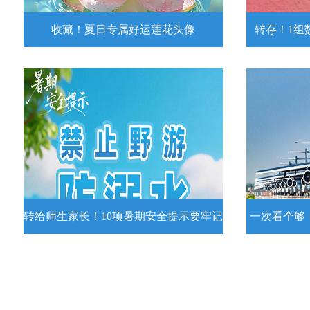
收藏！夏日专属好运莲花头像
转存！1组
收藏！夏日专属好运莲花头像
转存！1组
夏日专属好运莲花头像！
7月15日，
况发布。一
详情
转给师生家长！10项暑期安全提示要牢记
一次看个够
转给师生家长！10项暑期安全提示要
一次看个够
牢记