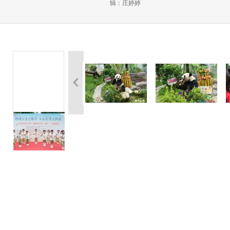
辑：庄婷婷