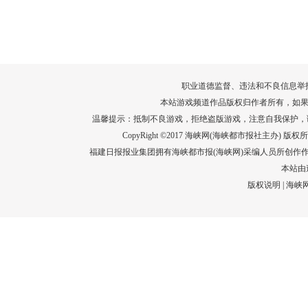
转给师生家长！10项暑期安全提示要牢
运－20即
记！
高清大图带
场面！
详情
职业道德监督、违法和不良信息举报电话：05
本站游戏频道作品版权归作者所有，如果
温馨提示：抵制不良游戏，拒绝盗版游戏，注意自我保护，
CopyRight ©2017 海峡网(海峡都市报社主办) 版权所有
福建日报报业集团拥有海峡都市报(海峡网)采编人员所创作
本站由
版权说明
|
海峡