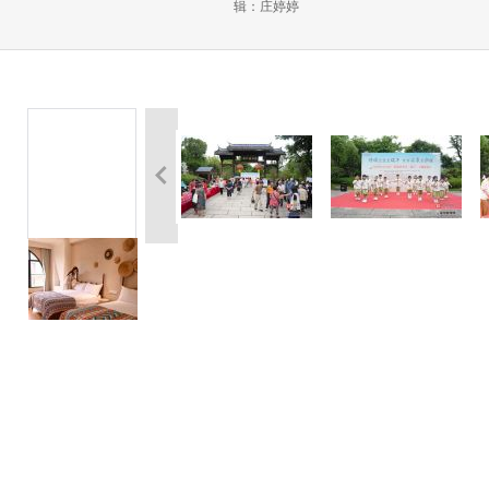
辑：庄婷婷
热闹开展，辖区企退人员、困难
节。