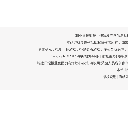
转给师生家长！10项暑期安全提示要牢
运－20即
记！
高清大图带
场面！
详情
职业道德监督、违法和不良信息举报电话：05
本站游戏频道作品版权归作者所有，如果
温馨提示：抵制不良游戏，拒绝盗版游戏，注意自我保护，
CopyRight ©2017 海峡网(海峡都市报社主办) 版权所有
福建日报报业集团拥有海峡都市报(海峡网)采编人员所创作
本站由
版权说明
|
海峡