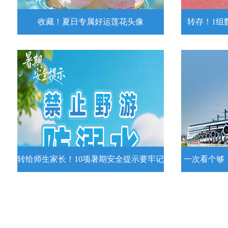
收藏！夏日专属好运莲花头像
转存！1组
收藏！夏日专属好运莲花头像
转存！1组
夏日专属好运莲花头像！
7月15日，
况发布。一
详情
转给师生家长！10项暑期安全提示要牢记
一次看个够
转给师生家长！10项暑期安全提示要
一次看个够
牢记