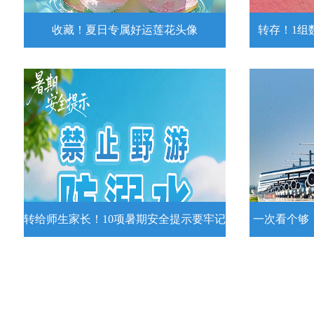
收藏！夏日专属好运莲花头像
转存！1组
收藏！夏日专属好运莲花头像
转存！1组
夏日专属好运莲花头像！
7月15日，
况发布。一
详情
转给师生家长！10项暑期安全提示要牢记
一次看个够
转给师生家长！10项暑期安全提示要
一次看个够
牢记