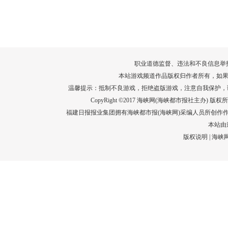
转给师生家长！10项暑期安全提示要牢
运－20即
记！
高清大图带
场面！
详情
职业道德监督、违法和不良信息举报电话：05
本站游戏频道作品版权归作者所有，如果
温馨提示：抵制不良游戏，拒绝盗版游戏，注意自我保护，
CopyRight ©2017 海峡网(海峡都市报社主办) 版权所有
福建日报报业集团拥有海峡都市报(海峡网)采编人员所创作
本站由
版权说明
|
海峡