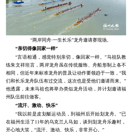
“两岸同舟·一生长乐”龙舟邀请赛现场。
“亲切得像回家一样”
“言语相通，感觉特别亲切，像回家一样。”马祖队教
练朱文祥坦言，两岸龙舟虽在传统服饰、舟船形制上各不
相同，但近年来标准龙舟的普及让动作要领趋于一致，“我
们和长乐龙舟队伍有过交流，这次也是受他们邀请而来。”
他透露，未来马祖也将举办类似龙舟活动，并计划邀请福
州队伍前往做客。
“流汗、激动、快乐”
“我以前是皮划艇运动员，到福州后开始划龙舟。”已
在福州生活了11年的乌克兰人马如，谈到划龙舟乐趣时，
开心地大笑，“流汗、激动、快乐，非常开心。”