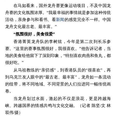
在马如看来，国外龙舟赛更像运动项目，不及中国龙
舟赛的文化氛围浓厚。“我最幸福的事情就是参加这种传统
活动，亲身参与和看书、看
新闻
的感觉完全不一样。中国
龙舟文化最古老、最丰富。”
“氛围很好，美食很爱”
香港菁英龙舟队的李树炫，今年是第二次到长乐参
赛。“这里的赛事氛围很好，我很喜欢。”他告诉记者，当
地的美食给他留下了深刻印象，“特别喜欢肉燕和鱼丸，都
很好吃。”
从马祖教练的“亲切感”，到香港队员的“很喜欢”，再
到乌克兰友人眼中的“最古老、最丰富”，龙舟如一条流动
的纽带，将不同地域、不同背景的人们拉进同一幅传统画
卷。
当龙舟划过水面，激起的不仅是浪花，更是跨越海
峡、跨越国界的情感共鸣与文化交融。（记者 陈坚/文 林
双伟/摄）