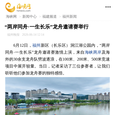

海峡网
>
新闻中心
>
福建频道
>
福州新闻
“两岸同舟·一生长乐”龙舟邀请赛举行
福州晚报
2026-06-14 12:14
6月12日，
福州
新区（长乐区）洞江湖公园内，“两岸
同舟·一生长乐”龙舟邀请赛激情上演，来自
海峡两岸
及海
外的30余支龙舟队劈波逐浪，在100米、200米、500米竞速
项目中展开较量。当日，记者采访了三位参赛者，让我们
听听他们参加龙舟赛的独特感悟。