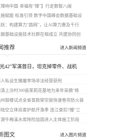
【理响中国·幸福有“理”】行走数智八闽
设施赋能 标准引领 数字中国峰会数据基础设
余跃：构建算力“路网”，让AI算力惠及千行
数据基础设施技术社群在榕成立 共建协同创
闻推荐
进入新闻频道
汉光42”军演首日，坦克掉零件、战机
两人私设生猪屠宰场非法经营获刑
闽清上汾村300亩茉莉花基地为来年采摘“练
福州鼓楼试点全省首款架空层快速卷帘防火装
海陆空立体巡查护航开渔季 连江查扣7艘“三
罗源牛梅溪水库除险加固进入主体施工阶段
新图文
进入图片频道