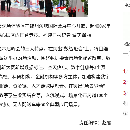
中
吨
会现场体验区在福州海峡国际会展中心开放，超400家单
核心展区内同台竞技。福建日报记者 游庆辉 摄
福建
”是本届峰会的三大特点。在突出“数智融合”上，将围绕
一
国
议题举办24场活动，围绕数据要素市场化配置改革、数
创新大赛新增数据标注、空天信息、数字健康等3个赛
、高校、科研机构、金融机构等多方主体，加速构建数字
业链、资金链、人才链深度融合。在突出“场景驱动”
数字孪生虚实结合等，以沉浸式、场景化布局超100个
文旅、无人配送车等50个典型应用场景。
责任编辑：赵睿