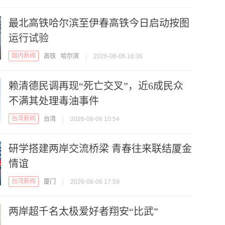
最北高铁哈尔滨至伊春高铁今日启动按图
运行试验
国内新闻
高铁
哈尔滨
|
2026-08-06 16:36
赖清德民调再现“死亡交叉”，近6成民众
不满其处理毒油事件
台湾新闻
台湾
|
2026-08-06 10:54
研学搭建两岸交流桥梁 青春往来联结厦金
情谊
台湾新闻
厦门
|
2026-08-06 17:59
两岸超千名太极爱好者翔安“比武”