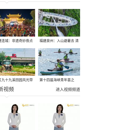
建连城：非遗奇妙夜点
福建泉州：入山避暑去 清
夏夜
凉好惬意
江九十九溪田园风光带
第十四届海峡青年荟之
新视频
亩早稻迎来成熟收割季
2026榕台青年大学生水上
进入视频频道
运动交流营