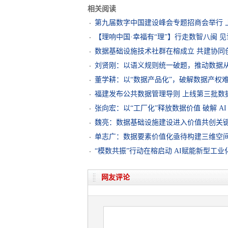
相关阅读
第九届数字中国建设峰会专题招商会举行 
【理响中国·幸福有“理”】行走数智八闽 
数据基础设施技术社群在榕成立 共建协同创
刘贤刚：以语义规则统一破题，推动数据从“
董学耕：以“数据产品化”，破解数据产权
福建发布公共数据管理导则 上线第三批数
张向宏：以“工厂化”释放数据价值 破解 A
魏亮：数据基础设施建设进入价值共创关
单志广：数据要素价值化亟待构建三维空
“模数共振”行动在榕启动 AI赋能新型工
网友评论