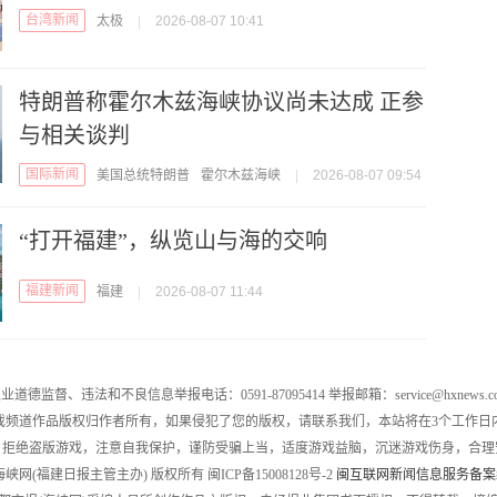
台湾新闻
太极
|
2026-08-07 10:41
特朗普称霍尔木兹海峡协议尚未达成 正参
与相关谈判
国际新闻
美国总统特朗普
霍尔木兹海峡
|
2026-08-07 09:54
“打开福建”，纵览山与海的交响
福建新闻
福建
|
2026-08-07 11:44
业道德监督、违法和不良信息举报电话：0591-87095414 举报邮箱：service@hxnews.c
戏频道作品版权归作者所有，如果侵犯了您的版权，请联系我们，本站将在3个工作日
，拒绝盗版游戏，注意自我保护，谨防受骗上当，适度游戏益脑，沉迷游戏伤身，合理
016 海峡网(福建日报主管主办) 版权所有 闽ICP备15008128号-2
闽互联网新闻信息服务备案编号