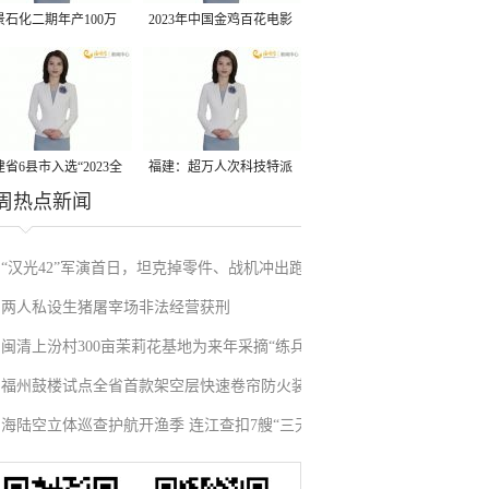
景石化二期年产100万
2023年中国金鸡百花电影
丙烷脱氢项目建成中交
节有福电影巡展31日启动
省6县市入选“2023全
福建：超万人次科技特派
周热点新闻
县域发展潜力百强县”
员一线开展服务
“汉光42”军演首日，坦克掉零件、战机冲出跑
两人私设生猪屠宰场非法经营获刑
道、赖清德逃跑……螺丝都拧不紧，台军能打
闽清上汾村300亩茉莉花基地为来年采摘“练兵”
“持久战”？
福州鼓楼试点全省首款架空层快速卷帘防火装
海陆空立体巡查护航开渔季 连江查扣7艘“三无”
置
船舶