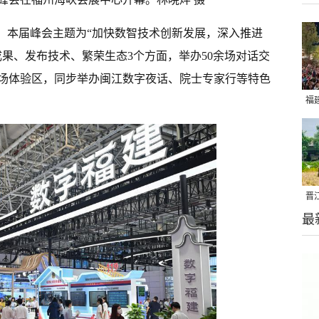
年，本届峰会主题为“加快数智技术创新发展，深入推进
果、发布技术、繁荣生态3个方面，举办50余场对话交
场体验区，同步举办闽江数字夜话、院士专家行等特色
福
亮
晋
最
千