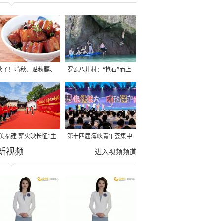
秋了！啃秋、贴秋膘、
罗源八井村：“抱石”而上
秋，福建人这样过才够
→
寻美福建 薪火映长征”主
第十四届海峡青年荟集中
新视频
活动在龙岩长汀启动
阶段活动在福州举行
进入视频频道