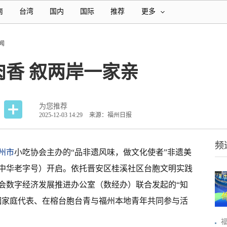
南
台湾
国内
国际
推荐
更多
闻
香 叙两岸一家亲
为您推荐
2025-12-03 14:29
来源：福州日报
频
州市
小吃协会主办的“品非遗风味，做文化使者”非遗美
中华老字号）开启。依托晋安区桂溪社区台胞文明实践
会数字经济发展推进办公室（数经办）联合发起的“知
婚姻家庭代表、在榕台胞台青与福州本地青年共同参与活