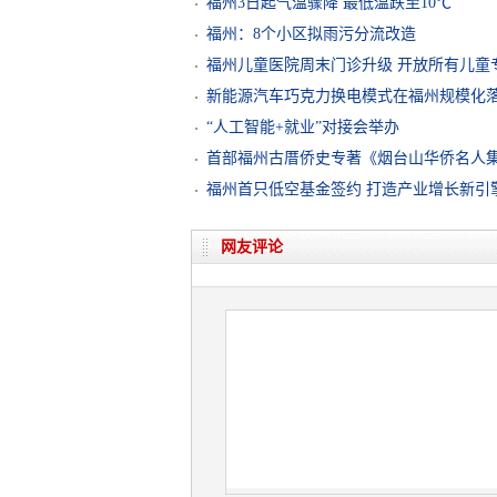
福州3日起气温骤降 最低温跌至10℃
福州：8个小区拟雨污分流改造
福州儿童医院周末门诊升级 开放所有儿童
新能源汽车巧克力换电模式在福州规模化落
“人工智能+就业”对接会举办
首部福州古厝侨史专著《烟台山华侨名人
福州首只低空基金签约 打造产业增长新引
网友评论