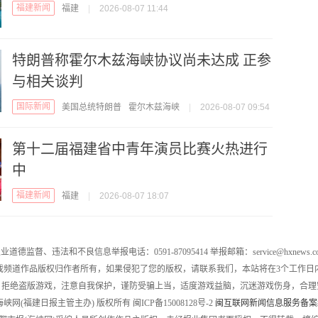
福建新闻
福建
|
2026-08-07 11:44
特朗普称霍尔木兹海峡协议尚未达成 正参
与相关谈判
国际新闻
美国总统特朗普
霍尔木兹海峡
|
2026-08-07 09:54
第十二届福建省中青年演员比赛火热进行
中
福建新闻
福建
|
2026-08-07 18:07
业道德监督、违法和不良信息举报电话：0591-87095414 举报邮箱：service@hxnews.c
戏频道作品版权归作者所有，如果侵犯了您的版权，请联系我们，本站将在3个工作日
，拒绝盗版游戏，注意自我保护，谨防受骗上当，适度游戏益脑，沉迷游戏伤身，合理
016 海峡网(福建日报主管主办) 版权所有 闽ICP备15008128号-2
闽互联网新闻信息服务备案编号