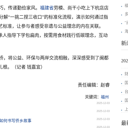
巧，传递勤俭家风。
福建省
劳模、尚干小吃上下杭店店
分解“一挑二捏三收口”的标准化流程，演示如何通过指
“
工艺标准，让参与者感受非遗与公益理念的内在关联。
传承人指导下学包扁肉，按需用食材践行低碳理念，互动
新
桥，将公益、环保与两岸交流相融，深深感受到了闽都
2
扎根。（记者 钱嘉宜）
责任编辑：赵睿
关键词：
福州
2025-12-03
2025-12-03
2025-12-03
”如何书写侨乡故事
最
2025-12-03