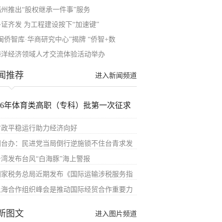
福州推出“股权继承一件事”服务
多证齐发 为工程建设按下“加速键”
闽侨智库·华商研究中心”揭牌 “侨智+数
海洋经济领域人才交流体验活动举办
闻推荐
进入新闻频道
026年体育类高职（专科）批第一次征求
财政平稳运行助力经济向好
国台办：民进党当局倒行逆施锁不住台青求发
台湾发布台风“白海豚”海上警报
国家税务总局近期发布《国际运输涉税服务指
上海合作组织峰会是推动国际经贸合作重要力
新图文
进入图片频道