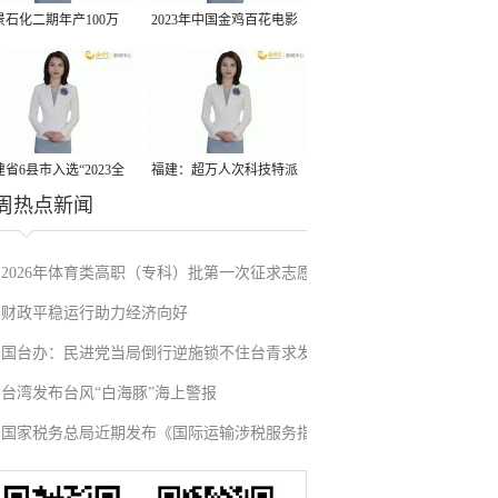
景石化二期年产100万
2023年中国金鸡百花电影
丙烷脱氢项目建成中交
节有福电影巡展31日启动
省6县市入选“2023全
福建：超万人次科技特派
周热点新闻
县域发展潜力百强县”
员一线开展服务
2026年体育类高职（专科）批第一次征求志愿
财政平稳运行助力经济向好
填报
国台办：民进党当局倒行逆施锁不住台青求发
台湾发布台风“白海豚”海上警报
展的心
国家税务总局近期发布《国际运输涉税服务指
引》