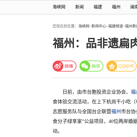
海峡网
新闻
福建
福州
闽
您现在的位置：
海峡网
>
新闻中心
>
福建频道
>
福州新
福州：品非遗扁肉
日前，由市台胞投资企业协会、
福
食体验交流活动，在上下杭尚干小吃（
志愿服务队与全国台企联暨
福州
市台协
食分子绿享家”公益项目，40位两岸
动。