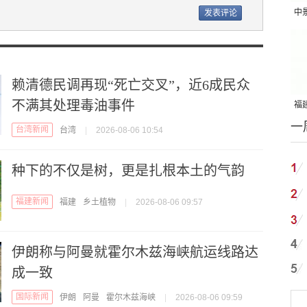
中
吨
赖清德民调再现“死亡交叉”，近6成民众
不满其处理毒油事件
福建
一
国
台湾新闻
台湾
|
2026-08-06 10:54
种下的不仅是树，更是扎根本土的气韵
福建新闻
福建
乡土植物
|
2026-08-06 09:57
伊朗称与阿曼就霍尔木兹海峡航运线路达
成一致
国际新闻
伊朗
阿曼
霍尔木兹海峡
|
2026-08-06 09:59