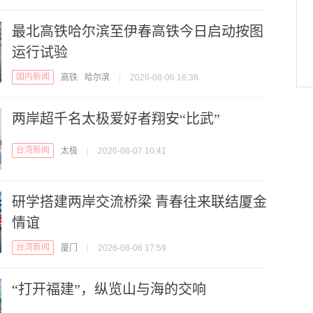
最北高铁哈尔滨至伊春高铁今日启动按图
运行试验
国内新闻
高铁
哈尔滨
|
2026-08-06 16:36
两岸超千名太极爱好者翔安“比武”
台湾新闻
太极
|
2026-08-07 10:41
研学搭建两岸交流桥梁 青春往来联结厦金
情谊
台湾新闻
厦门
|
2026-08-06 17:59
“打开福建”，纵览山与海的交响