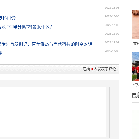
2025-12-03
2025-12-03
专科门诊
2025-12-03
地 “车电分离”将带来什么？
2025-12-03
2025-12-03
立
集传》首发侧记：百年侨杰与当代科技的时空对话
2025-12-03
擎
晒
味
已有
0
人发表了评论
“
最
题